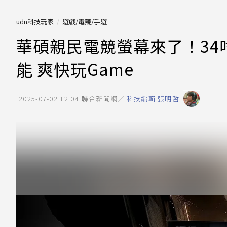
udn科技玩家
遊戲/電競/手遊
華碩親民電競螢幕來了！34吋T
能 爽快玩Game
2025-07-02 12:04
聯合新聞網／
科技編輯 張明哲