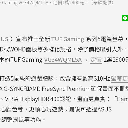
ming VG34WQML5A，定價1萬2900元。（華碩提供）
SUS
）宣布推出全新
TUF Gaming
系列5電競螢幕
、QHD或WQHD面板等多樣化規格，除了價格吸引人外
TUF Gaming
VG34WQML5A
，
定價
1萬290
列5打造5星級的遊戲體驗，包含擁有最高310Hz
螢幕更
G-SYNC和AMD FreeSync Premium確保畫面不
VESA DisplayHDR 400認證，畫面更真實；「Gam
心顏色等，更順心玩遊戲；最後可透過ASUS
工具直覺調整滑鼠等功能。