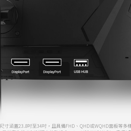
，尺寸涵蓋23.8吋至34吋，且具備FHD、QHD或WQHD面板等多