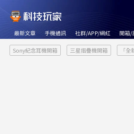
最新文章
手機通訊
社群/APP/網紅
開箱/
Sony紀念耳機開箱
三星摺疊機開箱
「全