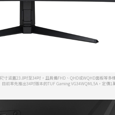
，尺寸涵蓋23.8吋至34吋，且具備FHD、QHD或WQHD面板等多
先推出34吋版本的TUF Gaming VG34WQML5A，定價1萬