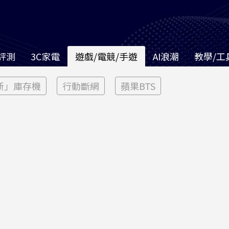
評測
3C家電
遊戲/電競/手遊
AI浪潮
教學/工
新」庫存機
行動斷網
蘋果BTS