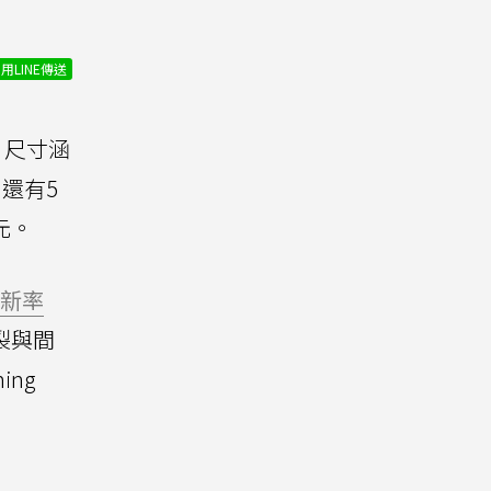
用LINE傳送
，尺寸涵
，還有5
0元。
新率
撕裂與間
ing