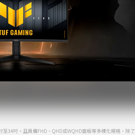
.8吋至34吋，且具備FHD、QHD或WQHD面板等多樣化規格，除