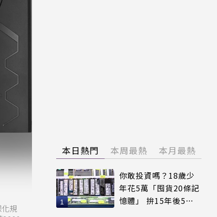
本日熱門
本周最熱
本月最熱
你敢投資嗎？18歲少
年花5萬「囤貨20條記
憶體」 拚15年後5倍
樣化規
賣出