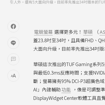
引人外，還有5大面向升級，目前率先推出34吋版本的TUF Ga
電競螢幕
選擇更多元！
華碩
（
A
蓋23.8吋至34吋，且具備FHD
大面向升級，目前率先推出34吋版本的
華碩這次推出的TUF Gaming系
與最低0.3ms反應時間；支援NVIDIA 
斷；螢幕擁有95% DCI-P3超廣色域、
AI」內建輔助
功能
，像是可調整準
DisplayWidget Center軟體