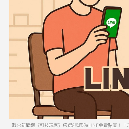
聯合新聞網《科技玩家》嚴選8款限時LINE免費貼圖！「O