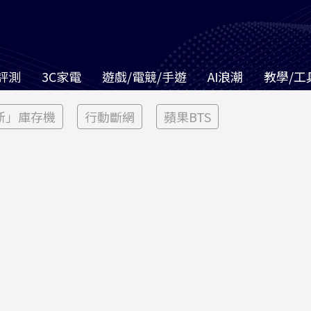
評測
3C家電
遊戲/電競/手遊
AI浪潮
教學/工
新」庫存機
行動斷網
蘋果BTS