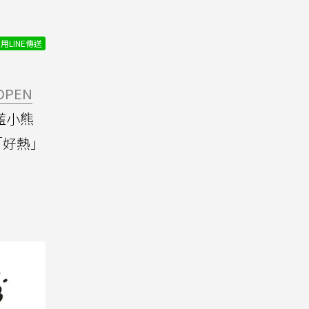
用LINE傳送
OPEN
藍小熊
「好熱」