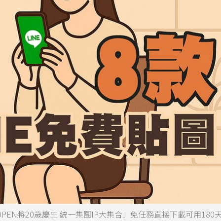
PEN將20歲慶生 統一集團IP大集合」免任務直接下載可用180