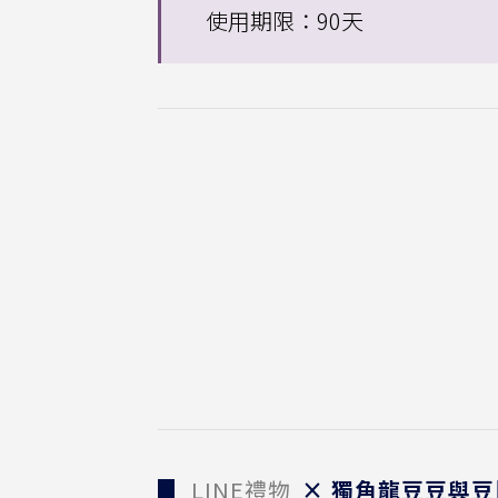
使用期限：90天
▊
LINE禮物
× 獨角龍豆豆與豆