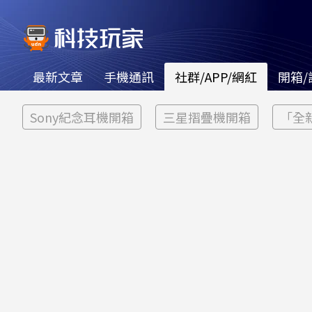
最新文章
手機通訊
社群/APP/網紅
開箱/
Sony紀念耳機開箱
三星摺疊機開箱
「全