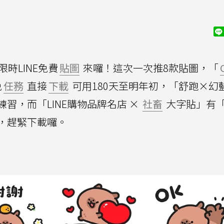
時LINE免費
貼圖
來囉！這次一次推8款貼圖，「
免
任務
直接
下載
可用180天至明年初，「舒跑×幻
習，而「LINE購物品牌名店 ×
社畜
大字貼」有
，趕緊下載囉。