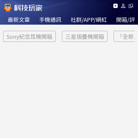
最新文章
手機通訊
社群/APP/網紅
開箱/評
Sony紀念耳機開箱
三星摺疊機開箱
「全新