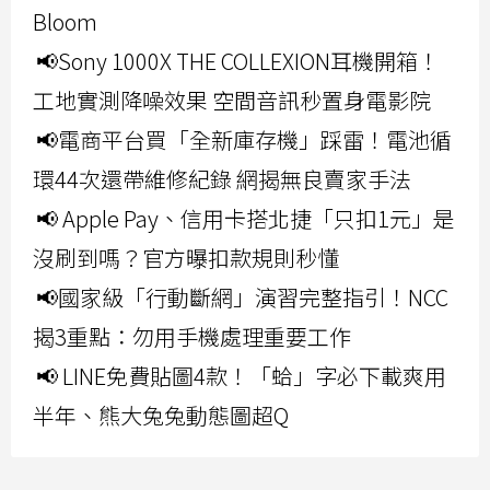
Bloom
📢Sony 1000X THE COLLEXION耳機開箱！
工地實測降噪效果 空間音訊秒置身電影院
📢電商平台買「全新庫存機」踩雷！電池循
環44次還帶維修紀錄 網揭無良賣家手法
📢 Apple Pay、信用卡搭北捷「只扣1元」是
沒刷到嗎？官方曝扣款規則秒懂
📢國家級「行動斷網」演習完整指引！NCC
揭3重點：勿用手機處理重要工作
📢 LINE免費貼圖4款！「蛤」字必下載爽用
半年、熊大兔兔動態圖超Q