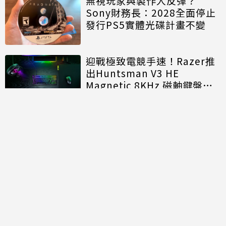
無視玩家與製作人反彈？
Sony財務長：2028全面停止
發行PS5實體光碟計畫不變
迎戰極致電競手速！Razer推
出Huntsman V3 HE
Magnetic 8KHz 磁軸鍵盤效
能再進化
討論區
共有
0
則留言