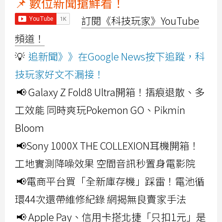
📌 數位新聞搶鮮看！
訂閱《科技玩家》YouTube
頻道！
💡
追新聞》》在Google News按下追蹤，科
技玩家好文不漏接！
📢 Galaxy Z Fold8 Ultra開箱！摺痕退散、多
工效能 同時爽玩Pokemon GO、Pikmin
Bloom
📢Sony 1000X THE COLLEXION耳機開箱！
工地實測降噪效果 空間音訊秒置身電影院
📢電商平台買「全新庫存機」踩雷！電池循
環44次還帶維修紀錄 網揭無良賣家手法
📢 Apple Pay、信用卡搭北捷「只扣1元」是