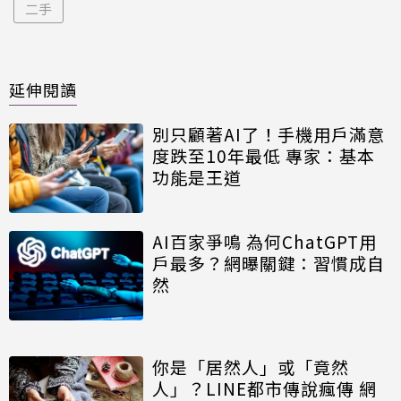
二手
延伸閱讀
別只顧著AI了！手機用戶滿意
度跌至10年最低 專家：基本
功能是王道
AI百家爭鳴 為何ChatGPT用
戶最多？網曝關鍵：習慣成自
然
你是「居然人」或「竟然
人」？LINE都市傳說瘋傳 網