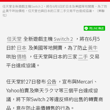
任天堂全新遊戲主機Switch 2，將在6月5日於日本及美國等地開賣，為了防
止黃牛哄抬價格，任天堂也與日本的三家二手交易平台達成協議。（美聯
社）
用LINE傳送
任天堂
全新遊戲主機
Switch 2
，將在6月5
日於
日本
及美國等地開賣，為了防止
黃牛
哄抬
價格
，任天堂與日本的三家
二手
交易
平台達成協議。
任天堂於27日發布
公告
，宣布與Mercari、
Yahoo拍賣及樂天ラクマ等三個平台達成協
議，將下架Switch 2等違反條約出售的轉賣商
品，意在防止高價轉售的行為。