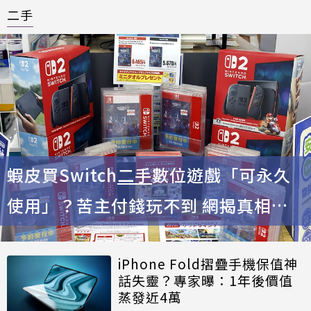
二手
蝦皮買Switch
二手
數位遊戲「可永久
使用」？苦主付錢玩不到 網揭真相：
恐被鎖機
iPhone Fold摺疊手機保值神
話失靈？專家曝：1年後價值
蒸發近4萬