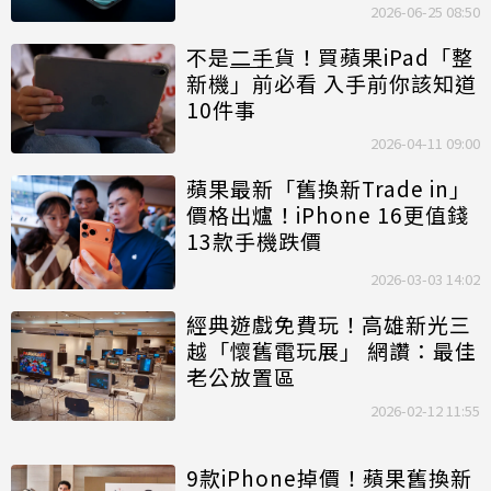
2026-06-25 08:50
不是
二手
貨！買蘋果iPad「整
新機」前必看 入手前你該知道
10件事
2026-04-11 09:00
蘋果最新「舊換新Trade in」
價格出爐！iPhone 16更值錢
13款手機跌價
2026-03-03 14:02
經典遊戲免費玩！高雄新光三
越「懷舊電玩展」 網讚：最佳
老公放置區
2026-02-12 11:55
9款iPhone掉價！蘋果舊換新