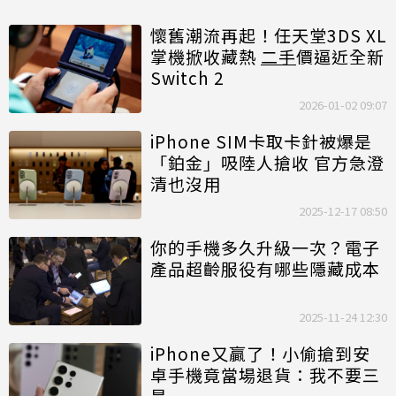
懷舊潮流再起！任天堂3DS XL
掌機掀收藏熱
二手
價逼近全新
Switch 2
2026-01-02 09:07
iPhone SIM卡取卡針被爆是
「鉑金」吸陸人搶收 官方急澄
清也沒用
2025-12-17 08:50
你的手機多久升級一次？電子
產品超齡服役有哪些隱藏成本
2025-11-24 12:30
iPhone又贏了！小偷搶到安
卓手機竟當場退貨：我不要三
星