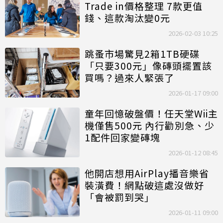
Trade in價格整理 7款更值
錢、這款淘汰變0元
2026-02-03 10:25
跳蚤市場驚見2箱1TB硬碟
「只要300元」像磚頭擺置該
買嗎？過來人緊張了
2026-01-17 09:00
童年回憶破盤價！任天堂Wii主
機僅售500元 內行勸別急、少
1配件回家變磚塊
2026-01-12 08:45
他開店想用AirPlay播音樂省
裝潢費！網點破這處沒做好
「會被罰到哭」
2026-01-11 09:00