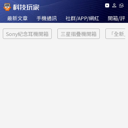
最新文章
手機通訊
社群/APP/網紅
開箱/評
Sony紀念耳機開箱
三星摺疊機開箱
「全新