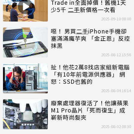
Trade in全面掉價！舊機1天
少5千
二手
新價格一次看
2025-09-10 08:00
噁！ 男買
二手
iPhone手機卻
塞滿滿魔芋爽 「金正恩」反控
抹黑
2025-08-12 15:56
扯！他花2萬8找店家組新電腦
「有10年前電源供應器」 網
怒：SSD也舊的
2025-08-04 16:14
廢棄處理器復活了！他讓蘋果
M1 Pro晶片「死而復生」成
嶄新時尚髮夾
2025-08-02 08:30