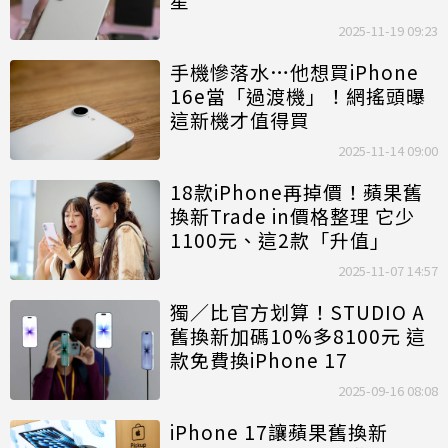
2025-11-19 09:23
手機慘落水…他想買iPhone
16e當「過渡機」！網搖頭曝
這新機才值得買
2025-11-14 09:00
18款iPhone再掉價！蘋果舊
換新Trade in價格整理 它少
1100元、這2款「升值」
2025-11-07 14:57
獨／比官方划算！STUDIO A
舊換新加碼10%多8100元 這
款免費換iPhone 17
2025-09-16 08:08
iPhone 17讓蘋果舊換新