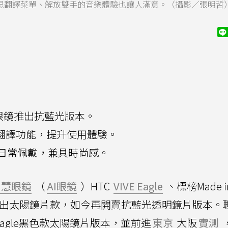
意思翻譯菜單、解放雙手的音樂體驗也讓人滿意。（攝影／張明哲
le智慧眼鏡推出抗藍光版本。
I翻譯功能，提升使用體驗。
日常佩戴，兼具時尚感。
智慧眼鏡
（
AI眼鏡
）HTC
VIVE Eagle
、標榜Made i
先推出太陽鏡片款，如今再開賣抗藍光透明鏡片版本。
VE Eagle黑色款太陽鏡片版本，並前進
東京
大阪
實測