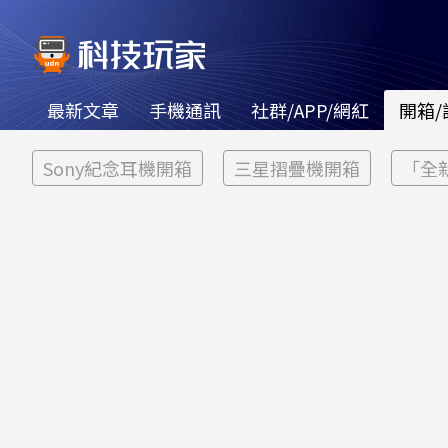
最新文章
手機通訊
社群/APP/網紅
開箱/
Sony紀念耳機開箱
三星摺疊機開箱
「全