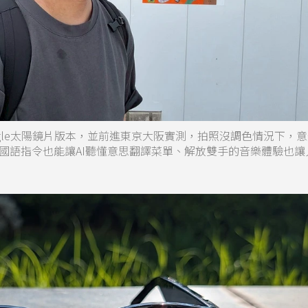
 Eagle太陽鏡片版本，並前進東京大阪實測，拍照沒調色情況下，
國語指令也能讓AI聽懂意思翻譯菜單、解放雙手的音樂體驗也讓