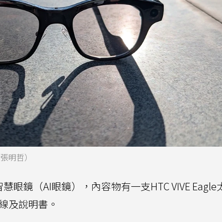
影／張明哲）
e智慧眼鏡（AI眼鏡），內容物有一支HTC VIVE Eagl
電線及說明書。