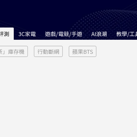
評測
3C家電
遊戲/電競/手遊
AI浪潮
教學/工
新」庫存機
行動斷網
蘋果BTS