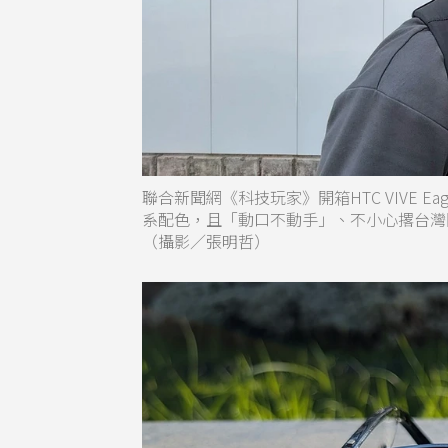
聯合新聞網《科技玩家》開箱HTC VIVE
系配色，且「動口不動手」、不小心撂台灣
（攝影／張明哲）