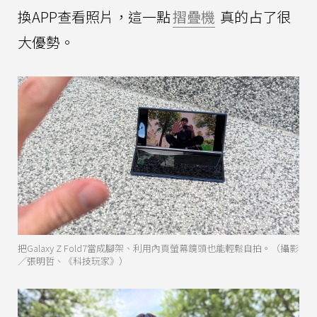
換APP查看照片，這一點
摺疊機
真的占了很
大優勢。
把Galaxy Z Fold7當成腳架、利用內頁螢幕鏡頭也能輕鬆自拍。（攝影
／張明哲、《科技玩家》）