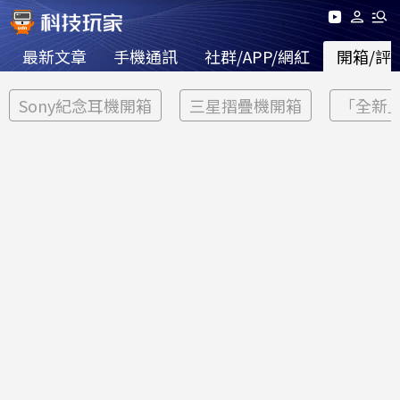
最新文章
手機通訊
社群/APP/網紅
開箱/評
Sony紀念耳機開箱
三星摺疊機開箱
「全新