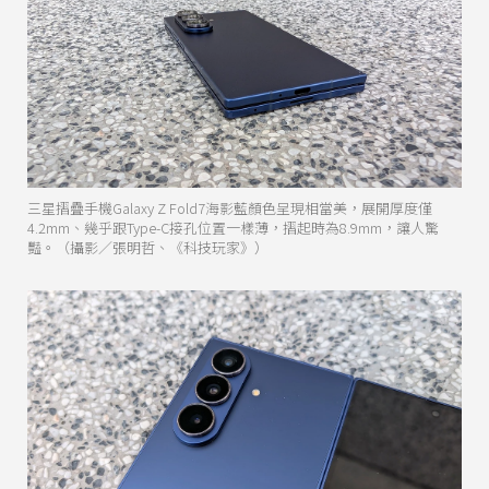
三星摺疊手機Galaxy Z Fold7海影藍顏色呈現相當美，展開厚度僅
4.2mm、幾乎跟Type-C接孔位置一樣薄，摺起時為8.9mm，讓人驚
豔。（攝影／張明哲、《科技玩家》）