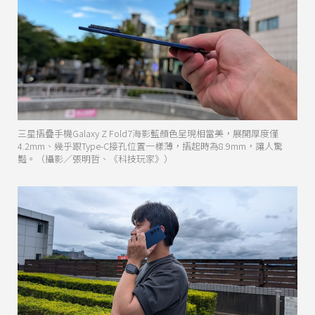
三星摺疊手機Galaxy Z Fold7海影藍顏色呈現相當美，展開厚度僅
4.2mm、幾乎跟Type-C接孔位置一樣薄，摺起時為8.9mm，讓人驚
豔。（攝影／張明哲、《科技玩家》）