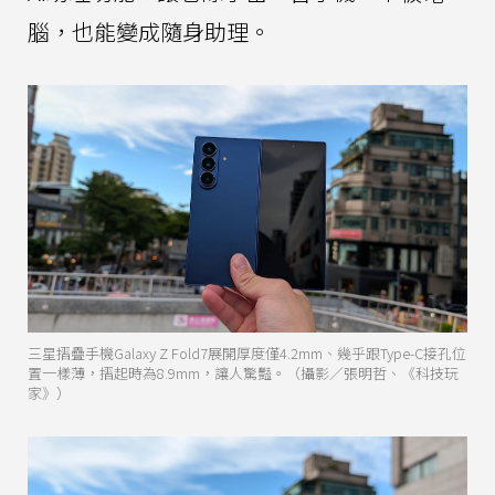
腦，也能變成隨身助理。
三星摺疊手機Galaxy Z Fold7展開厚度僅4.2mm、幾乎跟Type-C接孔位
置一樣薄，摺起時為8.9mm，讓人驚豔。（攝影／張明哲、《科技玩
家》）