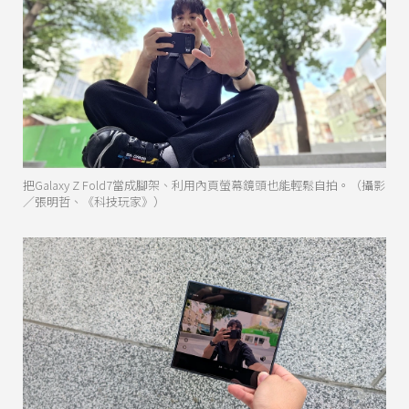
把Galaxy Z Fold7當成腳架、利用內頁螢幕鏡頭也能輕鬆自拍。（攝影
／張明哲、《科技玩家》）