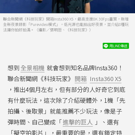
聯合新聞網《科技玩家》開箱Insta360 X5，最高支援8K 30Fps畫質，新增
全新夜景錄影「Purevideo模式」，低光源也能拍出好夜景，並介紹8種玩
法讓你拍好拍滿。（攝影／張明哲、《科技玩家》）
用LINE傳送
想到
全景相機
就會想到知名品牌Insta360！
聯合新聞網《科技玩家》
開箱
Insta360 X5
，推出4個月左右，但有部分的人好奇它到底
有什麼玩法，這次除了介紹硬體外，1機「先
拍攝、後取景」就能推薦不少玩法，像是子
彈時間、自己變成「
進擊的巨人
」、還有
「擬空拍影片」，最重要的是，還有鎖定特