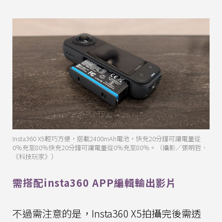
Insta360 X5輕巧方便，搭載2400mAh電池，快充20分鐘可讓電量從
0％充至80％快充20分鐘可讓電量從0％充至80％。（攝影／張明哲、
《科技玩家》）
需搭配insta360 APP編輯輸出影片
不過需注意的是，Insta360 X5拍攝完後需透