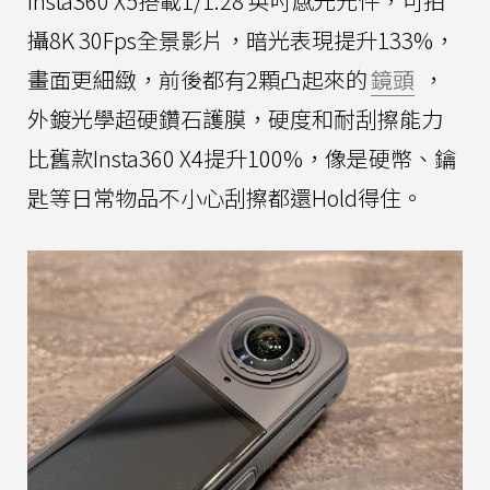
Insta360 X5搭載1/1.28 英吋感光元件，可拍
攝8K 30Fps全景影片，暗光表現提升133%，
畫面更細緻，前後都有2顆凸起來的
鏡頭
，
外鍍光學超硬鑽石護膜，硬度和耐刮擦能力
比舊款Insta360 X4提升100%，像是硬幣、鑰
匙等日常物品不小心刮擦都還Hold得住。