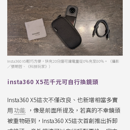
Insta360 X5輕巧方便，快充20分鐘可讓電量從0％充至80％。（攝影
／張明哲、《科技玩家》）
insta360 X5花千元可自行換鏡頭
Insta360 X5這次不僅改良、也新增相當多實
用
功能
，像是前面所提及，若真的不幸鏡頭
被重物砸到，Insta360 X5這次首創推出拆卸