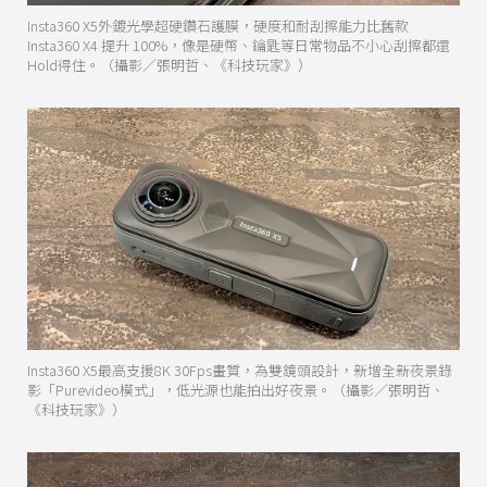
Insta360 X5外鍍光學超硬鑽石護膜，硬度和耐刮擦能力比舊款
Insta360 X4 提升 100%，像是硬幣、鑰匙等日常物品不小心刮擦都還
Hold得住。（攝影／張明哲、《科技玩家》）
Insta360 X5最高支援8K 30Fps畫質，為雙鏡頭設計，新增全新夜景錄
影「Purevideo模式」，低光源也能拍出好夜景。（攝影／張明哲、
《科技玩家》）