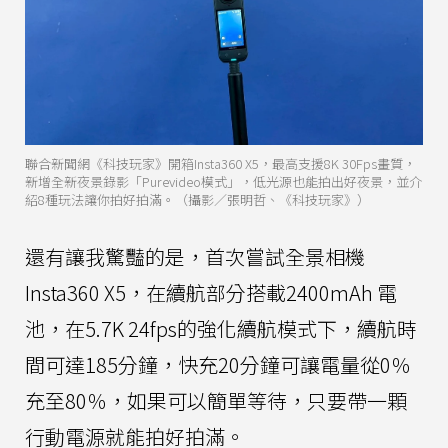
聯合新聞網《科技玩家》開箱Insta360 X5，最高支援8K 30Fps畫質，
新增全新夜景錄影「Purevideo模式」，低光源也能拍出好夜景，並介
紹8種玩法讓你拍好拍滿。（攝影／張明哲、《科技玩家》）
還有讓我驚豔的是，首次嘗試全景相機
Insta360 X5，在續航部分搭載2400mAh 電
池，在5.7K 24fps的強化續航模式下，續航時
間可達185分鐘，快充20分鐘可讓電量從0％
充至80％，如果可以簡單等待，只要帶一顆
行動電源就能拍好拍滿。