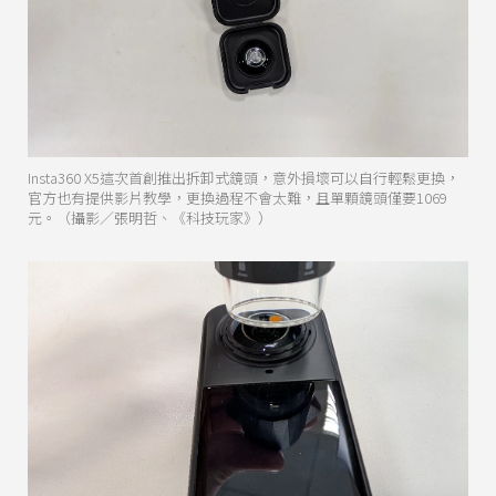
Insta360 X5這次首創推出拆卸式鏡頭，意外損壞可以自行輕鬆更換，
官方也有提供影片教學，更換過程不會太難，且單顆鏡頭僅要1069
元。（攝影／張明哲、《科技玩家》）