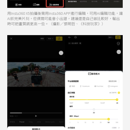
用Insta360 X5拍攝後需用Insta360 APP進行編輯，可用AI編輯功能，讓
AI抓完美片刻，但偶爾可能會小出錯，建議還是自己做比較好，輸出
時可把畫質調更高一些。（攝影／張明哲、《科技玩家》）