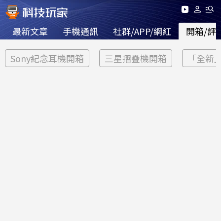
最新文章
手機通訊
社群/APP/網紅
開箱/評
Sony紀念耳機開箱
三星摺疊機開箱
「全新