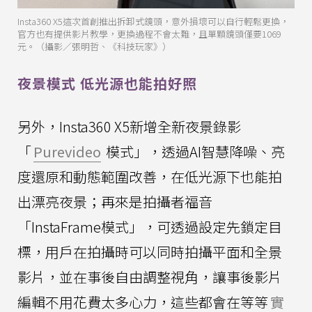
Insta360 X5這次首創推出拆卸式鏡頭，意外損壞可以自行輕鬆更換，
官方也有提供影片教學，更換過程不會太難，且單顆鏡頭僅要1069
元。（攝影／張明哲、《科技玩家》）
夜景模式 低光源也能拍好照
另外，Insta360 X5新增全新夜景錄影
「
Purevideo
模式」，透過AI智慧降噪、亮
度還原和動態範圍改善，在低光源下也能拍
出漂亮夜景；再來是拍攝者福音
「InstaFrame模式」，可透過設定先鎖定目
標，用戶在拍攝時可以同時拍攝平面和全景
影片，並在事後自由調整視角，讓事後影片
編輯不用花費太多心力，這些都會在等等
實