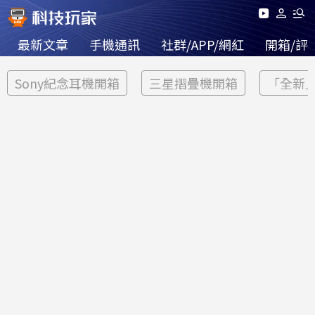
最新文章
手機通訊
社群/APP/網紅
開箱/評
Sony紀念耳機開箱
三星摺疊機開箱
「全新