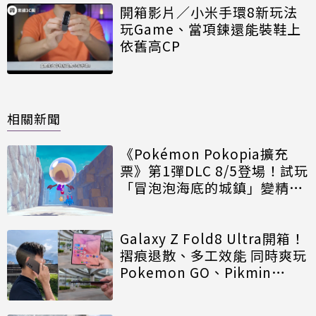
開箱影片／小米手環8新玩法
玩Game、當項鍊還能裝鞋上
依舊高CP
相關新聞
《Pokémon Pokopia擴充
票》第1彈DLC 8/5登場！試玩
「冒泡泡海底的城鎮」變精神
時光屋
Galaxy Z Fold8 Ultra開箱！
摺痕退散、多工效能 同時爽玩
Pokemon GO、Pikmin
Bloom