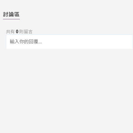
討論區
共有
0
則留言
規範
回覆
還沒有留言，成為第一個發言的人吧！