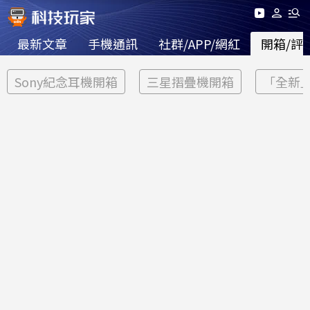
最新文章
手機通訊
社群/APP/網紅
開箱/評
Sony紀念耳機開箱
三星摺疊機開箱
「全新