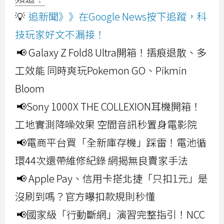
💡
追新聞》》在Google News按下追蹤，科
技玩家好文不漏接！
📢 Galaxy Z Fold8 Ultra開箱！摺痕退散、多
工效能 同時爽玩Pokemon GO、Pikmin
Bloom
📢Sony 1000X THE COLLEXION耳機開箱！
工地實測降噪效果 空間音訊秒置身電影院
📢電商平台買「全新庫存機」踩雷！電池循
環44次還帶維修紀錄 網揭無良賣家手法
📢 Apple Pay、信用卡搭北捷「只扣1元」是
沒刷到嗎？官方曝扣款規則秒懂
📢國家級「行動斷網」演習完整指引！NCC