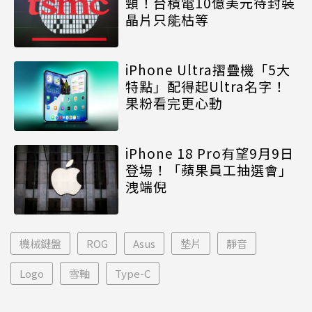
頸！台積電10億美元待封裝
晶片只能枯等
iPhone Ultra摺疊機「5大
特點」配得起Ultra名字！
果粉看完更心動
iPhone 18 Pro有望9月9日
登場！「蘋果員工抽選會」
洩端倪
機械鍵盤
ROG
Asus
墊片
靜音
Logo
雪軸
Type-C