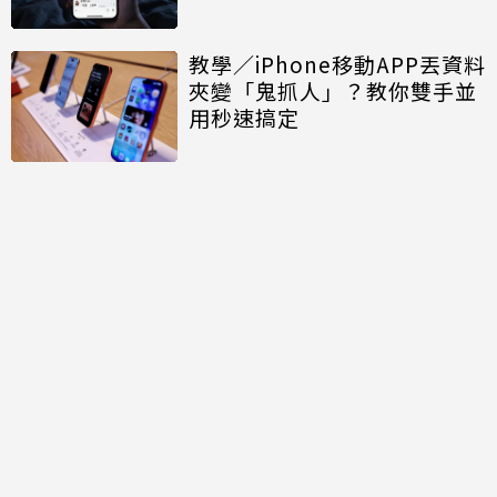
教學／iPhone移動APP丟資料
夾變「鬼抓人」？教你雙手並
用秒速搞定
討論區
共有
0
則留言
規範
回覆