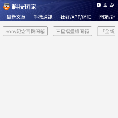
最新文章
手機通訊
社群/APP/網紅
開箱/評
Sony紀念耳機開箱
三星摺疊機開箱
「全新