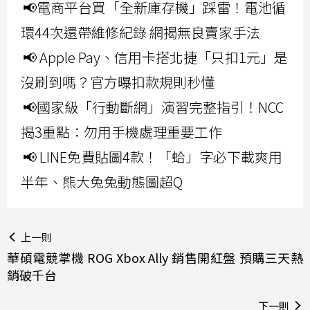
📢電商平台買「全新庫存機」踩雷！電池循
環44次還帶維修紀錄 網揭無良賣家手法
📢 Apple Pay、信用卡搭北捷「只扣1元」是
沒刷到嗎？官方曝扣款規則秒懂
📢國家級「行動斷網」演習完整指引！NCC
揭3重點：勿用手機處理重要工作
📢 LINE免費貼圖4款！「蛤」字必下載爽用
半年、熊大兔兔動態圖超Q
上一則
華碩電競掌機 ROG Xbox Ally 銷售開紅盤 預購三天熱
銷破千台
下一則