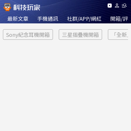
最新文章
手機通訊
社群/APP/網紅
開箱/評
Sony紀念耳機開箱
三星摺疊機開箱
「全新