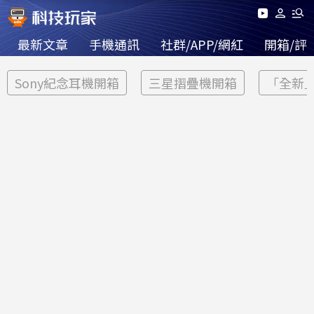
最新文章
手機通訊
社群/APP/網紅
開箱/評
Sony紀念耳機開箱
三星摺疊機開箱
「全新