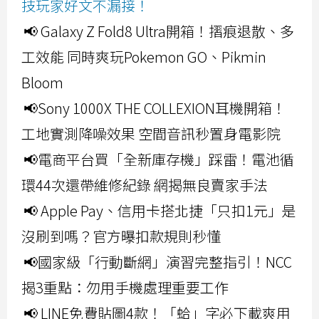
技玩家好文不漏接！
📢 Galaxy Z Fold8 Ultra開箱！摺痕退散、多
工效能 同時爽玩Pokemon GO、Pikmin
Bloom
📢Sony 1000X THE COLLEXION耳機開箱！
工地實測降噪效果 空間音訊秒置身電影院
📢電商平台買「全新庫存機」踩雷！電池循
環44次還帶維修紀錄 網揭無良賣家手法
📢 Apple Pay、信用卡搭北捷「只扣1元」是
沒刷到嗎？官方曝扣款規則秒懂
📢國家級「行動斷網」演習完整指引！NCC
揭3重點：勿用手機處理重要工作
📢 LINE免費貼圖4款！「蛤」字必下載爽用