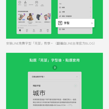
安裝LINE免費字型「芫荽」教學。（翻攝自LINE台灣官方BLOG）