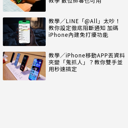
教學 數位排毒也可用
教學／LINE「@All」太吵！
教你設定徹底阻斷通知 加碼
iPhone內建免打擾功能
教學／iPhone移動APP丟資料
夾變「鬼抓人」？教你雙手並
用秒速搞定
討論區
共有
0
則留言