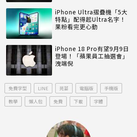
iPhone Ultra摺疊機「5大
特點」配得起Ultra名字！
果粉看完更心動
iPhone 18 Pro有望9月9日
登場！「蘋果員工抽選會」
洩端倪
免費字型
LINE
芫荽
電腦版
手機版
教學
懶人包
免費
下載
字體