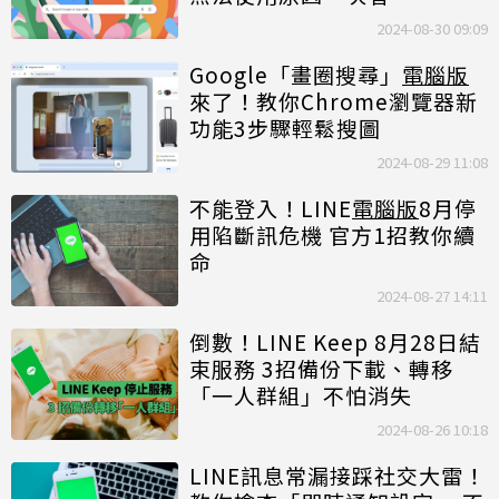
2024-08-30 09:09
Google「畫圈搜尋」
電腦版
來了！教你Chrome瀏覽器新
功能3步驟輕鬆搜圖
2024-08-29 11:08
不能登入！LINE
電腦版
8月停
用陷斷訊危機 官方1招教你續
命
2024-08-27 14:11
倒數！LINE Keep 8月28日結
束服務 3招備份下載、轉移
「一人群組」不怕消失
2024-08-26 10:18
LINE訊息常漏接踩社交大雷！