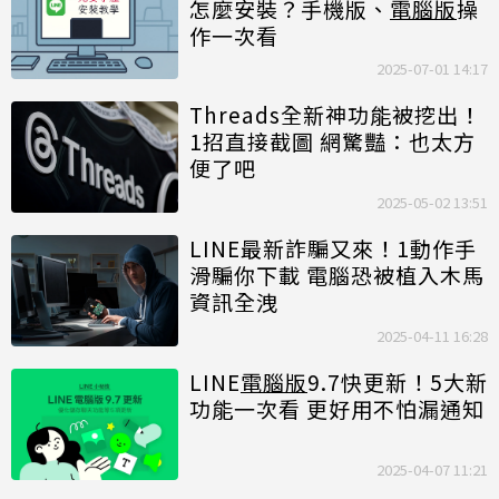
怎麼安裝？手機版、
電腦版
操
作一次看
2025-07-01 14:17
Threads全新神功能被挖出！
1招直接截圖 網驚豔：也太方
便了吧
2025-05-02 13:51
LINE最新詐騙又來！1動作手
滑騙你下載 電腦恐被植入木馬
資訊全洩
2025-04-11 16:28
LINE
電腦版
9.7快更新！5大新
功能一次看 更好用不怕漏通知
2025-04-07 11:21