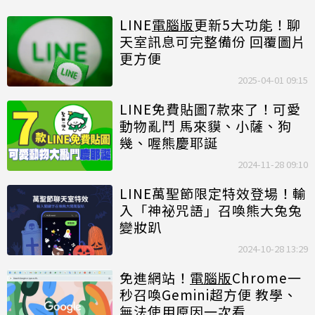
LINE
電腦版
更新5大功能！聊
天室訊息可完整備份 回覆圖片
更方便
2025-04-01 09:15
LINE免費貼圖7款來了！可愛
動物亂鬥 馬來貘、小薩、狗
幾、喔熊慶耶誕
2024-11-28 09:10
LINE萬聖節限定特效登場！輸
入「神祕咒語」召喚熊大兔兔
變妝趴
2024-10-28 13:29
免進網站！
電腦版
Chrome一
秒召喚Gemini超方便 教學、
無法使用原因一次看