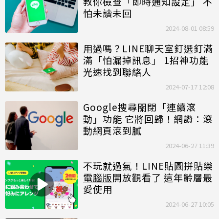
教你檢查「即時通知設定」 不
怕未讀未回
2024-08-01 08:59
用過嗎？LINE聊天室釘選釘滿
滿「怕漏掉訊息」 1招神功能
光速找到聯絡人
2024-07-17 12:08
Google搜尋關閉「連續滾
動」功能 它將回歸！網讚：滾
動網頁滾到膩
2024-06-27 11:39
不玩就過氣！LINE貼圖拼貼樂
電腦版
開放觀看了 這年齡層最
愛使用
2024-06-27 10:05