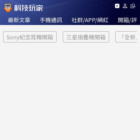
最新文章
手機通訊
社群/APP/網紅
開箱/評
Sony紀念耳機開箱
三星摺疊機開箱
「全新