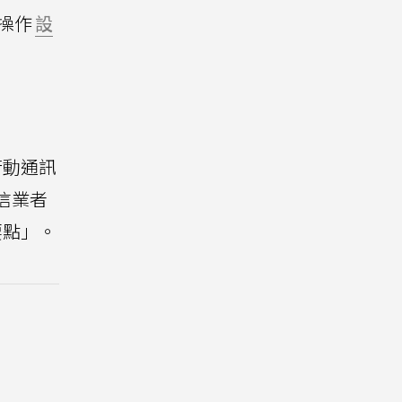
操作
設
行動通訊
信業者
要點」。