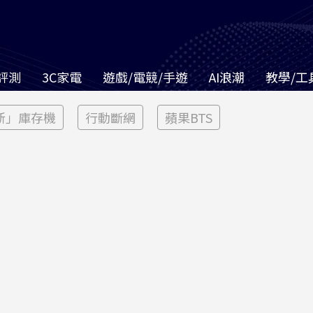
評測
3C家電
遊戲/電競/手遊
AI浪潮
教學/工
新」庫存機
行動斷網
蘋果BTS