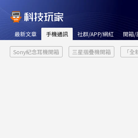
最新文章
手機通訊
社群/APP/網紅
開箱/
Sony紀念耳機開箱
三星摺疊機開箱
「全