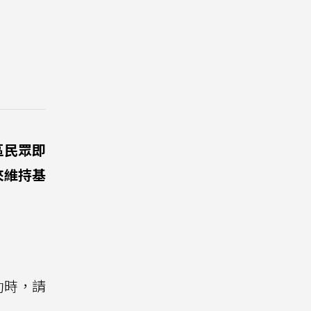
區民眾即
來維持基
。
動時，請