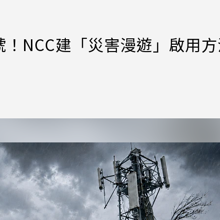
！NCC建「災害漫遊」啟用方