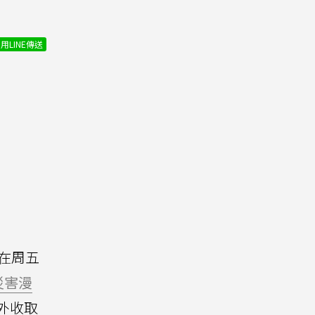
用LINE傳送
在周五
災害漫
外收取