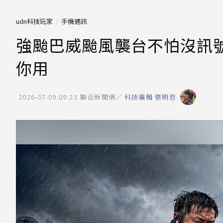
udn科技玩家
手機通訊
強颱巴威颱風襲台不怕沒訊號
你用
2026-07-09 09:23
聯合新聞網／
科技編輯 張明哲