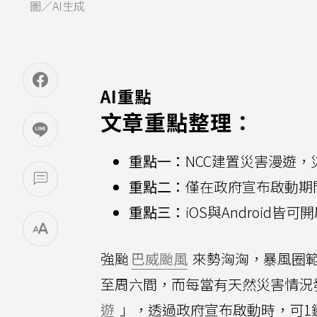
圖／AI生成
AI重點
文章重點整理：
重點一：
NCC建置災害漫遊
重點二：
僅在政府宣布啟動期
重點三：
iOS與Android
強颱
巴威颱風
來勢洶洶，暴風圈
至周六間，而每當有天然災害情況
遊
」，透過政府宣布啟動時，可1