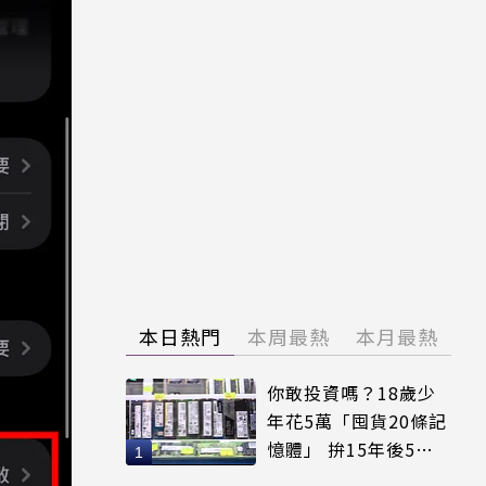
本日熱門
本周最熱
本月最熱
你敢投資嗎？18歲少
年花5萬「囤貨20條記
憶體」 拚15年後5倍
賣出