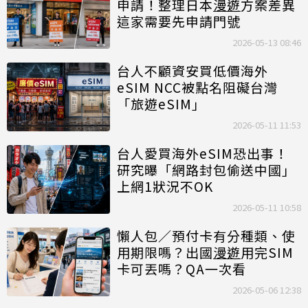
申請！整理日本
漫遊
方案差異
這家需要先申請門號
2026-05-13 08:46
台人不顧資安買低價海外
eSIM NCC被點名阻礙台灣
「旅遊eSIM」
2026-05-11 11:53
台人愛買海外eSIM恐出事！
研究曝「網路封包偷送中國」
上網1狀況不OK
2026-05-11 10:58
懶人包／預付卡有分種類、使
用期限嗎？出國
漫遊
用完SIM
卡可丟嗎？QA一次看
2026-05-06 12:38