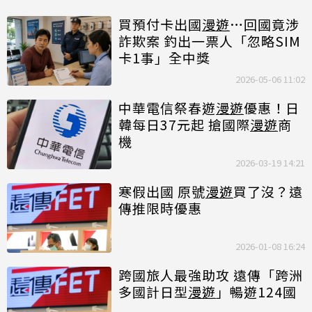
買預付卡出國
漫遊
…回國竟涉
詐欺案 釣出一票人「忽略SIM
卡1事」全中獎
2026-05-06 11:02
中華電信祭春遊
漫遊
優惠！日
韓每日37元起 搶國際
漫遊
商
機
2026-03-19 14:21
寒假出國 原號
漫遊
買了沒？遠
傳推限時優惠
2026-01-08 16:24
跨國旅人最強助攻 遠傳「跨洲
多國計日型
漫遊
」暢遊124國