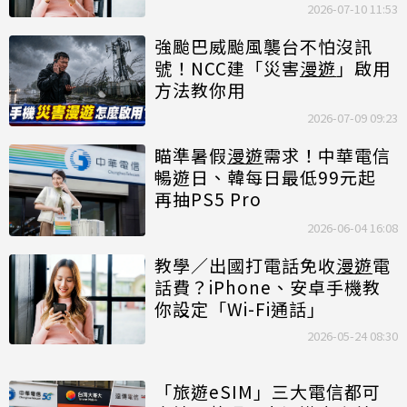
2026-07-10 11:53
強颱巴威颱風襲台不怕沒訊
號！NCC建「災害
漫遊
」啟用
方法教你用
2026-07-09 09:23
瞄準暑假
漫遊
需求！中華電信
暢遊日、韓每日最低99元起
再抽PS5 Pro
2026-06-04 16:08
教學／出國打電話免收
漫遊
電
話費？iPhone、安卓手機教
你設定「Wi-Fi通話」
2026-05-24 08:30
「旅遊eSIM」三大電信都可