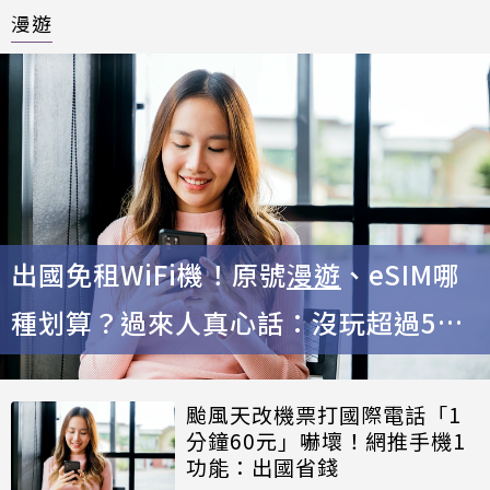
漫遊
出國免租WiFi機！原號
漫遊
、eSIM哪
種划算？過來人真心話：沒玩超過5天
用它
颱風天改機票打國際電話「1
分鐘60元」嚇壞！網推手機1
功能：出國省錢