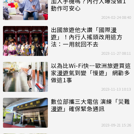
加入手機嗎？內行人曝沒做1
動作可安心
2024-02-24 08:40
出國旅遊他大讚「國際
漫
遊
」！內行人搖頭改用這方
法：一用就回不去
2023-11-27 08:11
以為比Wi-Fi快…歐洲旅遊買這
家
漫遊
氣到變「慢遊」 網勸多
做這1事
2023-11-13 10:13
數位部攜三大電信 演練「災難
漫遊
」確保緊急通訊
2023-09-21 15:26