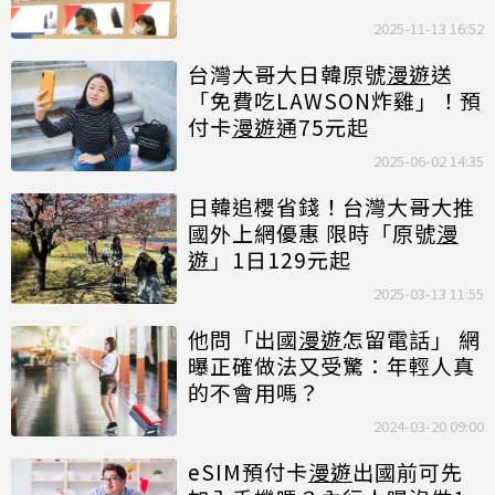
2025-11-13 16:52
台灣大哥大日韓原號
漫遊
送
「免費吃LAWSON炸雞」！預
付卡
漫遊
通75元起
2025-06-02 14:35
日韓追櫻省錢！台灣大哥大推
國外上網優惠 限時「原號
漫
遊
」1日129元起
2025-03-13 11:55
他問「出國
漫遊
怎留電話」 網
曝正確做法又受驚：年輕人真
的不會用嗎？
2024-03-20 09:00
eSIM預付卡
漫遊
出國前可先