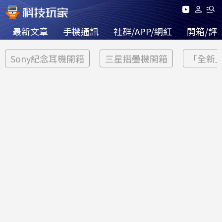
最新文章
手機通訊
社群/APP/網紅
開箱/評
Sony紀念耳機開箱
三星摺疊機開箱
「全新