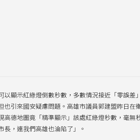
可以顯示紅綠燈倒數秒數，多數情況接近「零誤差
但也引來國安疑慮問題。高雄市議員郭建盟昨日在
現高德地圖竟「精準顯示」該處紅綠燈秒數，毫無
市長，連我們高雄也淪陷了」。