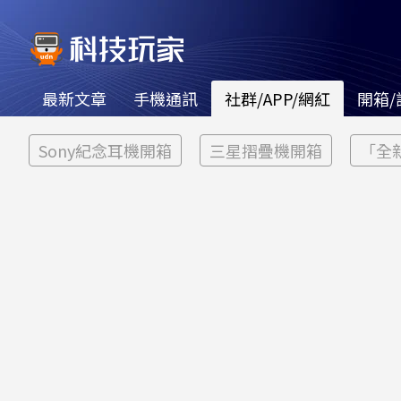
最新文章
手機通訊
社群/APP/網紅
開箱/
Sony紀念耳機開箱
三星摺疊機開箱
「全