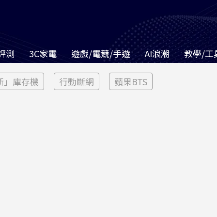
評測
3C家電
遊戲/電競/手遊
AI浪潮
教學/工
新」庫存機
行動斷網
蘋果BTS