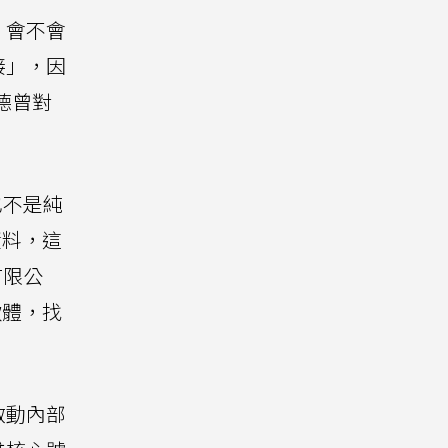
，會不會
接」，因
德曾對
也不是純
資料，這
有限公
軟體，找
啟動內部