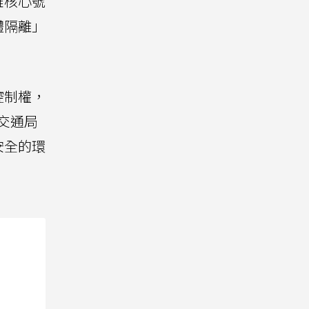
雄核心號
體隔離」
控制權，
交通局
安全的環