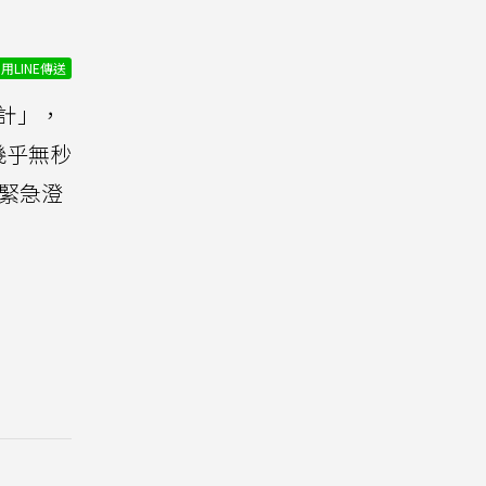
用LINE傳送
計」，
幾乎無秒
局緊急澄