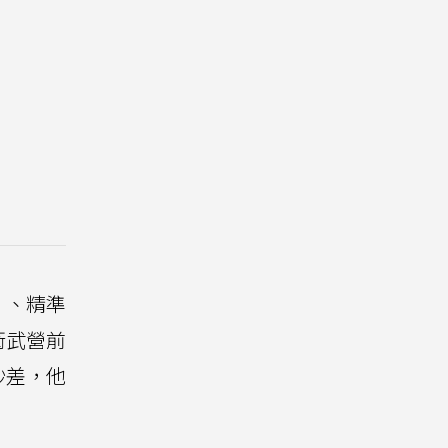
」、精準
衛武營前
秒差，他