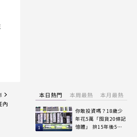
院
本日熱門
本周最熱
本月最熱
則
任內
你敢投資嗎？18歲少
年花5萬「囤貨20條記
憶體」 拚15年後5倍
賣出