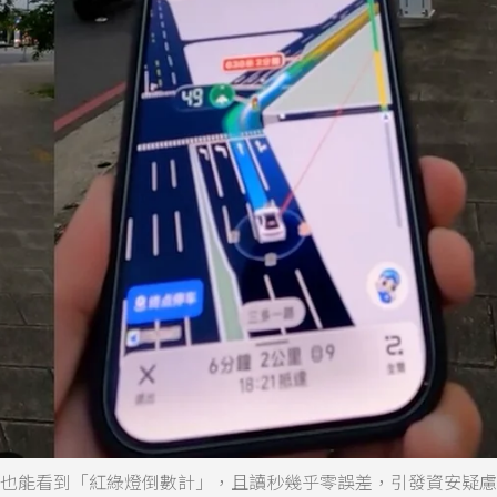
灣也能看到「紅綠燈倒數計」，且讀秒幾乎零誤差，引發資安疑