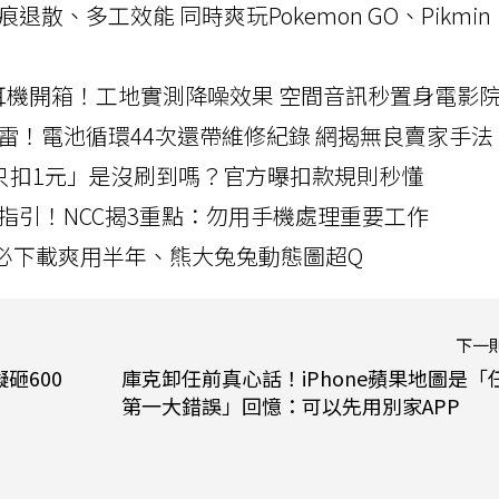
a開箱！摺痕退散、多工效能 同時爽玩Pokemon GO、Pikmin
LLEXION耳機開箱！工地實測降噪效果 空間音訊秒置身電影
雷！電池循環44次還帶維修紀錄 網揭無良賣家手法
北捷「只扣1元」是沒刷到嗎？官方曝扣款規則秒懂
指引！NCC揭3重點：勿用手機處理重要工作
」字必下載爽用半年、熊大兔兔動態圖超Q
下一
砸600
庫克卸任前真心話！iPhone蘋果地圖是「
第一大錯誤」回憶：可以先用別家APP