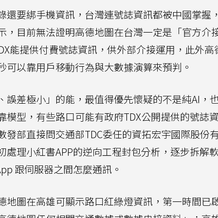
錄還要綁手機資訊，台灣連號誌資訊都被中國掌握
示，目前無法證明高德地圖在台灣一定是「官方介
DX能提供付費號誌資訊，供外部介接運用，此外高
秒可以靠用戶移動行為與大數據演算來預判。
、誤差極小」的能，最值得優先懷疑的不是純AI，
靠模型，有些路口可能有政府TDX公開提供的號誌
數發部直接問交通部TDC委任的資拓宏宇國際股份
初處理小紅書APP的逆向工程封包分析，逐步拆解
pp 跟伺服器之間怎麼通訊。
德地圖在高雄可顯示路口紅綠燈資訊，第一時間已