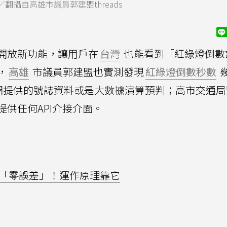
攝自高雄市議員郭建盟threads
開放新功能，讓用戶在
台灣
也能看到「紅綠燈倒數
，
高雄
市議員郭建盟也實測發現
紅綠燈倒數秒數
公開提供的號誌資料或是大數據演算預判；高市交通
供任何API介接介面。
「零誤差」！運作原理靠它