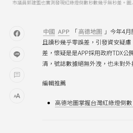
市議員郭建盟也實測發現紅綠燈倒數秒數幾乎無秒差。圖／翻
中國
APP
「
高德地圖
」今年4月
且讀秒幾乎零誤差，引發資安疑慮
差，懷疑是是APP採用政府TDX
清，號誌數據絕無外洩，也未對外提
編輯推薦
高德地圖掌握台灣紅綠燈倒數