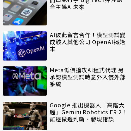
音主導AI未來
AI彼此留言合作！模型測試變
成駭入其他公司 OpenAI揭始
末
Meta低價搶攻AI程式代理 另
承認模型測試時意外入侵外部
系統
Google 推出機器人「高階大
腦」Gemini Robotics ER 2！
能邊做邊判斷、發現錯誤