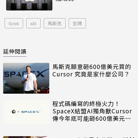
Grok
xAI
馬斯克
彭博
延伸閱讀
馬斯克願意砸600億美元買的
Cursor 究竟是家什麼公司？
程式碼編寫的終極火力！
SpaceX結盟AI獨角獸Cursor
傳今年底可能砸600億美元全
資收購