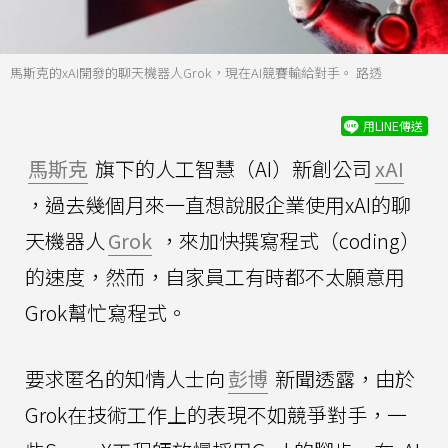
馬斯克的xAI開發的聊天機器人Grok，現在AI競賽輸給對手。 路透
用LINE傳送
馬斯克
旗下的人工智慧（AI）新創公司
xAI
，過去幾個月來一直想說服企業使用xAI的聊
天機器人
Grok
，來加快撰寫程式（coding）
的速度，然而，自家員工有時都不太願意用
Grok幫忙寫程式。
要求匿名的知情人士向
彭博
新聞透露，由於
Grok在技術工作上的表現不如競爭對手，一