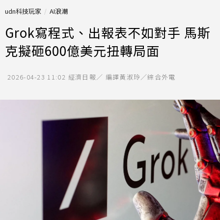
udn科技玩家
AI浪潮
Grok寫程式、出報表不如對手 馬斯
克擬砸600億美元扭轉局面
2026-04-23 11:02
經濟日報／ 編譯黃淑玲／綜合外電