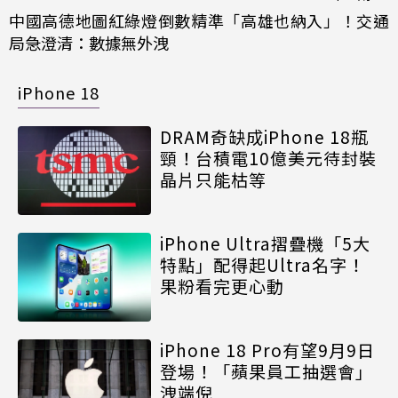
中國高德地圖紅綠燈倒數精準「高雄也納入」！交通
局急澄清：數據無外洩
iPhone 18
DRAM奇缺成iPhone 18瓶
頸！台積電10億美元待封裝
晶片只能枯等
iPhone Ultra摺疊機「5大
特點」配得起Ultra名字！
果粉看完更心動
iPhone 18 Pro有望9月9日
登場！「蘋果員工抽選會」
洩端倪