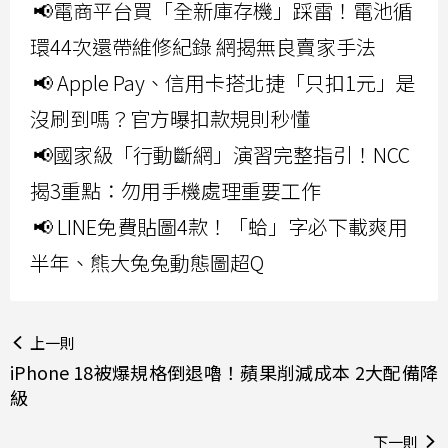
📢電商平台買「全新庫存機」踩雷！電池循
環44次還帶維修紀錄 網揭無良賣家手法
📢 Apple Pay、信用卡搭北捷「只扣1元」是
沒刷到嗎？官方曝扣款規則秒懂
📢國家級「行動斷網」演習完整指引！NCC
揭3重點：勿用手機處理重要工作
📢 LINE免費貼圖4款！「蛤」字必下載爽用
半年、熊大兔兔動態圖超Q
上一則
iPhone 18被爆規格倒退嚕！蘋果削減成本 2大配備降
級
下一則