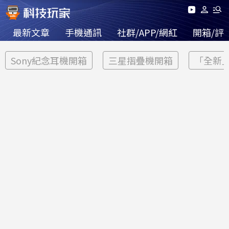
最新文章
手機通訊
社群/APP/網紅
開箱/評
Sony紀念耳機開箱
三星摺疊機開箱
「全新