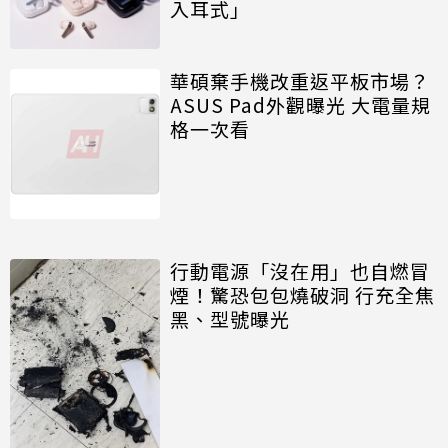
入耳式」
華碩棄手機改重返平板市場？
ASUS Pad外觀曝光 大電量規
格一次看
行動電源「沒在用」也自燃冒
煙！驚恐包包燒破洞 行充全焦
黑、型號曝光