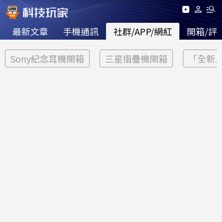
最新文章
手機通訊
社群/APP/網紅
開箱/評
Sony紀念耳機開箱
三星摺疊機開箱
「全新