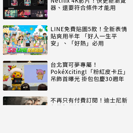
Netflix 4K影片！快更新瀏覽
器、還要符合條件才能用
LINE免費貼圖5款！全新表情
貼爽用半年 「好人一生平
安」、「好熱」必用
台北寶可夢專屬！
PokéXciting!「粉紅皮卡丘」
吊飾首曝光 掛包包慶30週年
不再只有付費訂閱！迪士尼新
任執行長證實Disney+正探索
「免費串流」服務模式