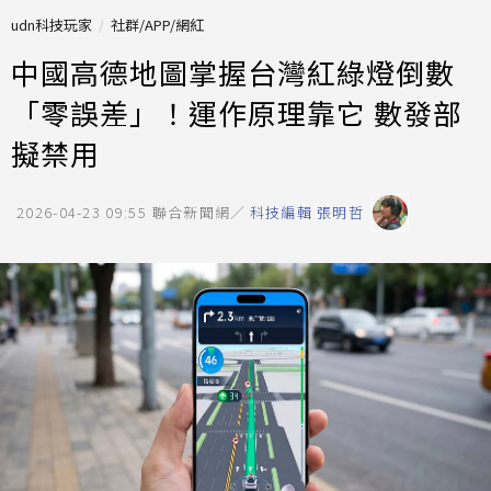
udn科技玩家
社群/APP/網紅
中國高德地圖掌握台灣紅綠燈倒數
「零誤差」！運作原理靠它 數發部
擬禁用
2026-04-23 09:55
聯合新聞網／
科技編輯 張明哲