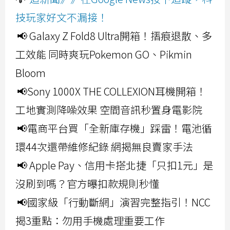
技玩家好文不漏接！
📢 Galaxy Z Fold8 Ultra開箱！摺痕退散、多
工效能 同時爽玩Pokemon GO、Pikmin
Bloom
📢Sony 1000X THE COLLEXION耳機開箱！
工地實測降噪效果 空間音訊秒置身電影院
📢電商平台買「全新庫存機」踩雷！電池循
環44次還帶維修紀錄 網揭無良賣家手法
📢 Apple Pay、信用卡搭北捷「只扣1元」是
沒刷到嗎？官方曝扣款規則秒懂
📢國家級「行動斷網」演習完整指引！NCC
揭3重點：勿用手機處理重要工作