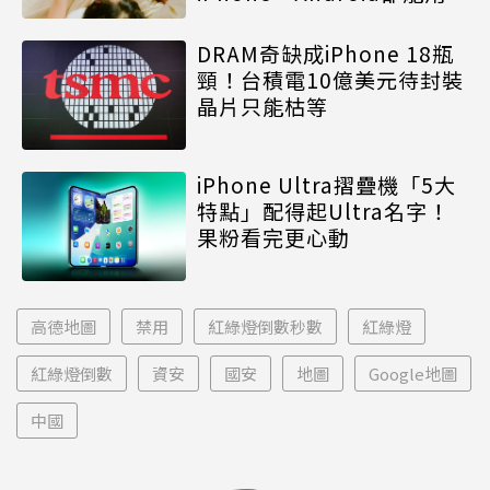
DRAM奇缺成iPhone 18瓶
頸！台積電10億美元待封裝
晶片只能枯等
iPhone Ultra摺疊機「5大
特點」配得起Ultra名字！
果粉看完更心動
高德地圖
禁用
紅綠燈倒數秒數
紅綠燈
紅綠燈倒數
資安
國安
地圖
Google地圖
中國