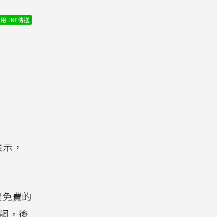
用LINE傳送
表示，
本是免費的
詞，後