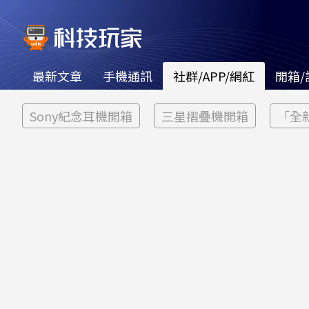
最新文章
手機通訊
社群/APP/網紅
開箱/
Sony紀念耳機開箱
三星摺疊機開箱
「全