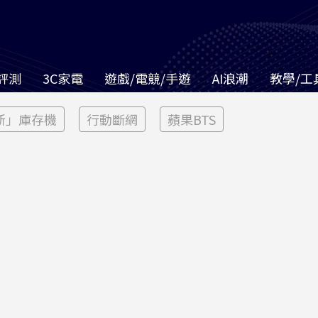
評測
3C家電
遊戲/電競/手遊
AI浪潮
教學/工
新」庫存機
行動斷網
蘋果BTS