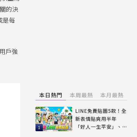
相關的決
周或是每
用戶強
本日熱門
本周最熱
本月最熱
LINE免費貼圖5款！全
新表情貼爽用半年
「好人一生平安」、
「好熱」必用