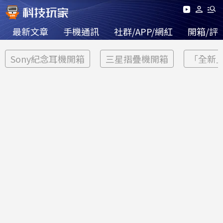
最新文章
手機通訊
社群/APP/網紅
開箱/評
Sony紀念耳機開箱
三星摺疊機開箱
「全新