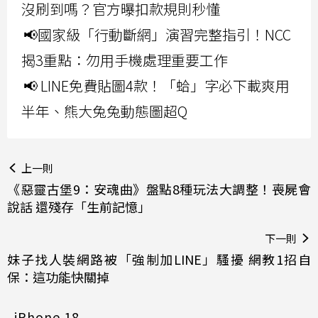
沒刷到嗎？官方曝扣款規則秒懂
📢國家級「行動斷網」演習完整指引！NCC
揭3重點：勿用手機處理重要工作
📢 LINE免費貼圖4款！「蛤」字必下載爽用
半年、熊大兔兔動態圖超Q
上一則
《惡靈古堡9：安魂曲》盤點8種玩法大調整！喪屍會
說話 還殘存「生前記憶」
下一則
妹子找人裝網路被「強制加LINE」騷擾 網教1招自
保：這功能快關掉
iPhone 18