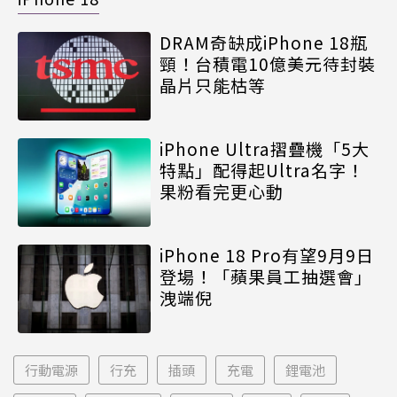
DRAM奇缺成iPhone 18瓶
頸！台積電10億美元待封裝
晶片只能枯等
iPhone Ultra摺疊機「5大
特點」配得起Ultra名字！
果粉看完更心動
iPhone 18 Pro有望9月9日
登場！「蘋果員工抽選會」
洩端倪
行動電源
行充
插頭
充電
鋰電池