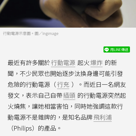
行動電源示意圖。圖／Ingimage
用LINE傳送
最近有許多關於
行動電源
起火
爆炸
的新
聞，不少民眾也開始逐步汰換身邊可能引發
危險的行動電源（
行充
）。而近日一名網友
發文，表示自己自帶
插頭
的行動電源突然起
火燒焦，讓她相當害怕，同時她強調這款行
動電源不是雜牌的，是知名品牌
飛利浦
（Philips）的產品。