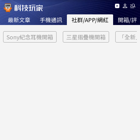
最新文章
手機通訊
社群/APP/網紅
開箱/評
Sony紀念耳機開箱
三星摺疊機開箱
「全新