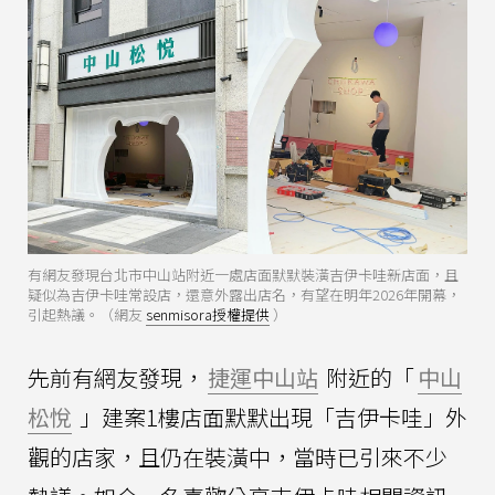
有網友發現台北市中山站附近一處店面默默裝潢吉伊卡哇新店面，且
疑似為吉伊卡哇常設店，還意外露出店名，有望在明年2026年開幕，
引起熱議。（網友
senmisora授權提供
）
先前有網友發現，
捷運中山站
附近的「
中山
松悅
」建案1樓店面默默出現「吉伊卡哇」外
觀的店家，且仍在裝潢中，當時已引來不少