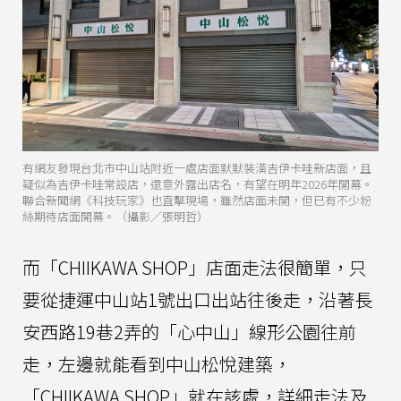
有網友發現台北市中山站附近一處店面默默裝潢吉伊卡哇新店面，且
疑似為吉伊卡哇常設店，還意外露出店名，有望在明年2026年開幕。
聯合新聞網《科技玩家》也直擊現場，雖然店面未開，但已有不少粉
絲期待店面開幕。（攝影／張明哲）
而「CHIIKAWA SHOP」店面走法很簡單，只
要從捷運中山站1號出口出站往後走，沿著長
安西路19巷2弄的「心中山」線形公園往前
走，左邊就能看到中山松悅建築，
「CHIIKAWA SHOP」就在該處，詳細走法及