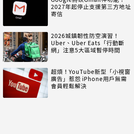
2027年起停止支援第三方地址
寄信
2026城鎮韌性防空演習！
Uber、Uber Eats「行動斷
網」注意5大區域暫停時間
超煩！YouTube新型「小視窗
廣告」惹怨 iPhone用戶無需
會員輕鬆解決
討論區
共有
0
則留言