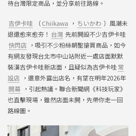
待台灣限定商品，並分享前往路線。
吉伊卡哇
（
Chiikawa
，
ちいかわ
）風潮未
退還愈來愈夯！
台灣
先前開設不少吉伊卡哇
快閃店
，吸引不少粉絲朝聖搶買商品，如今
有網友發現台北市中山站附近一處店面默默
裝潢吉伊卡哇新店面，且疑似為吉伊卡哇
常
設店
，還意外露出店名，有望在明年2026年
開幕
，引起熱議。聯合新聞網《科技玩家》
也直擊現場，雖然店面未開，先帶你走一回
路線圖。