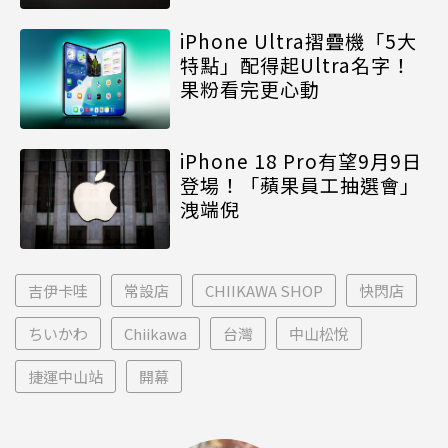
iPhone Ultra摺疊機「5大
特點」配得起Ultra名字！
果粉看完更心動
iPhone 18 Pro有望9月9日
登場！「蘋果員工抽選會」
洩端倪
吉伊卡哇
常設店
CHIIKAWA SHOP
快閃店
ちいかわ
Chiikawa
台灣
中山松悅
捷運中山站
開幕