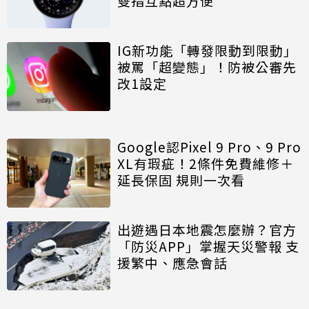
雙指互點超方便
IG新功能「轉發限動到限動」
被罵「超變態」！防被公審先
改1設定
Google認Pixel 9 Pro、9 Pro
XL有瑕疵！2條件免費維修＋
延長保固 規則一次看
出遊遇日本地震怎麼辦？官方
「防災APP」掌握天災警報 支
援繁中、應急會話