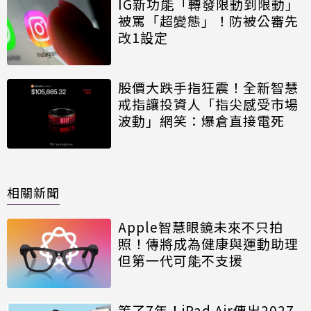
IG新功能「轉發限動到限動」
被罵「超變態」！防被公審先
改1設定
股價大跌手指狂震！全新智慧
戒指讓投資人「指尖感受市場
波動」網笑：爆倉直接電死
相關新聞
Apple智慧眼鏡未來不只拍
照！傳將成為健康與運動助理
但第一代可能不支援
等了7年！iPad Air傳出2027