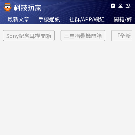
最新文章
手機通訊
社群/APP/網紅
開箱/評
Sony紀念耳機開箱
三星摺疊機開箱
「全新