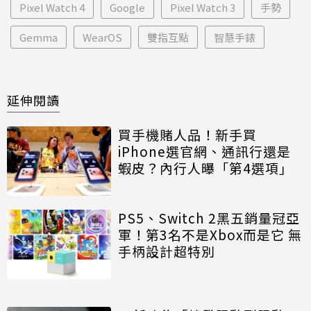
Pixel Watch 4
Google
Pixel Watch 3
手勢
Gemma
WearOS
雙指互點
智慧手錶
延伸閱讀
買手機賭人品！新手買
iPhone選官網、通訊行還是
蝦皮？內行人曝「第4選項」
PS5、Switch 2黑五銷量冠亞
軍！第3名不是Xbox而是它 無
手柄設計超特別