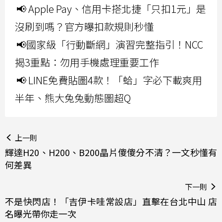
📢 Apple Pay、信用卡搭北捷「只扣1元」是
沒刷到嗎？官方曝扣款規則秒懂
📢國家級「行動斷網」演習完整指引！NCC
揭3重點：勿用手機處理重要工作
📢 LINE免費貼圖4款！「蛤」字必下載爽用
半年、熊大兔兔動態圖超Q
上一則
輝達H20、H200、B200晶片傻傻分不清？一文秒懂有
何差異
下一則
不是快閃店！「吉伊卡哇常設店」直擊在台北中山 店
名曝光帶你走一次