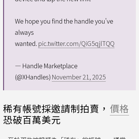
We hope you find the handle you've
always
wanted.
pic.twitter.com/QiG5qjlTQQ
— Handle Marketplace
(@XHandles)
November 21, 2025
稀有帳號採邀請制拍賣，
價格
恐破百萬美元