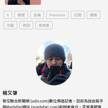
X
帳號
名稱
Premium
訂閱
價格
功能
收回
使用者
楊又肇
曾任聯合新聞網 (udn.com)數位頻道記者，目前為自由寫手
與Mashdigi網站 (mashdigi.com)創辦者身分，平常喜歡電