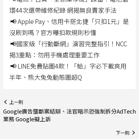
環44次還帶維修紀錄 網揭無良賣家手法
📢 Apple Pay、信用卡搭北捷「只扣1元」是
沒刷到嗎？官方曝扣款規則秒懂
📢國家級「行動斷網」演習完整指引！NCC
揭3重點：勿用手機處理重要工作
📢 LINE免費貼圖4款！「蛤」字必下載爽用
半年、熊大兔兔動態圖超Q
上一則
Google廣告壟斷案結辯、法官暗示恐強制拆分AdTech
業務 Google擬上訴
下一則