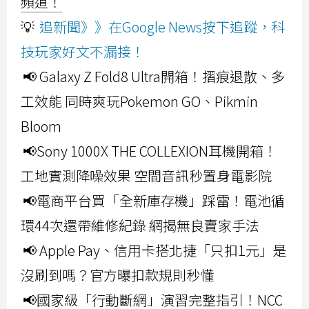
頻道！
💡
追新聞》》在Google News按下追蹤，科
技玩家好文不漏接！
📢 Galaxy Z Fold8 Ultra開箱！摺痕退散、多
工效能 同時爽玩Pokemon GO、Pikmin
Bloom
📢Sony 1000X THE COLLEXION耳機開箱！
工地實測降噪效果 空間音訊秒置身電影院
📢電商平台買「全新庫存機」踩雷！電池循
環44次還帶維修紀錄 網揭無良賣家手法
📢 Apple Pay、信用卡搭北捷「只扣1元」是
沒刷到嗎？官方曝扣款規則秒懂
📢國家級「行動斷網」演習完整指引！NCC