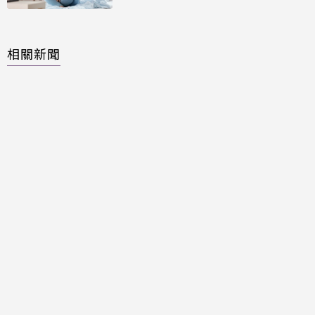
相關新聞
超煩！YouTube新型「小視窗
廣告」惹怨 iPhone用戶無需
會員輕鬆解決
Telegram一度無預警下架！
CEO還原事件經過 曝全新勒索
手法
LINE舊版APP於11月停用！
最低系統限制曝 這些iPhone
被淘汰