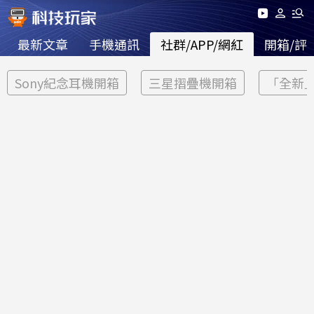
最新文章
手機通訊
社群/APP/網紅
開箱/評
Sony紀念耳機開箱
三星摺疊機開箱
「全新