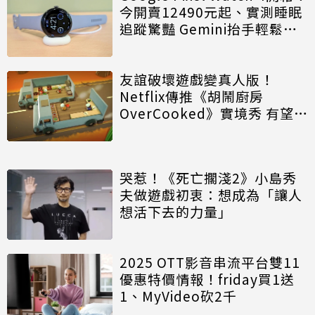
今開賣12490元起、實測睡眠
追蹤驚豔 Gemini抬手輕鬆對
話
友誼破壞遊戲變真人版！
Netflix傳推《胡鬧廚房
OverCooked》實境秀 有望見
飛天煮菜
哭惹！《死亡擱淺2》小島秀
夫做遊戲初衷：想成為「讓人
想活下去的力量」
2025 OTT影音串流平台雙11
優惠特價情報！friday買1送
1、MyVideo砍2千