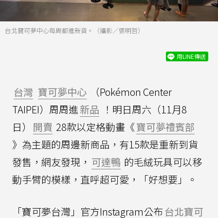
台北寶可夢中心每周都進新貨。（攝影／張明哲）
用LINE傳送
台灣
寶可夢中心
（Pokémon Center
TAIPEI）周周進
新品
！明日周六（11月8
日）
開賣
28款以定格動畫《
寶可夢禮賓部
》為主題的周邊新商品，有15款是重新到貨
發售，網友發現，
可達鴨
的毛絨玩具可以移
動手臂的模樣，直呼超可愛，「好想要」。
「寶可夢台灣」官方Instagram公布
台北寶可