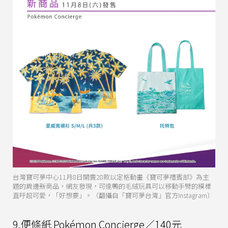
台灣寶可夢中心11月8日開賣28款以定格動畫《寶可夢禮賓部》為主
題的周邊新商品，網友發現，可達鴨的毛絨玩具可以移動手臂的模樣
直呼超可愛，「好想要」。（翻攝自「寶可夢台灣」官方Instagram）
9.便條紙 Pokémon Concierge／140元