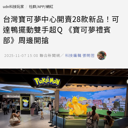
udn科技玩家
社群/APP/網紅
台灣寶可夢中心開賣28款新品！可
達鴨擺動雙手超Q 《寶可夢禮賓
部》周邊開搶
2025-11-07 15:08
聯合新聞網／
科技編輯 張明哲