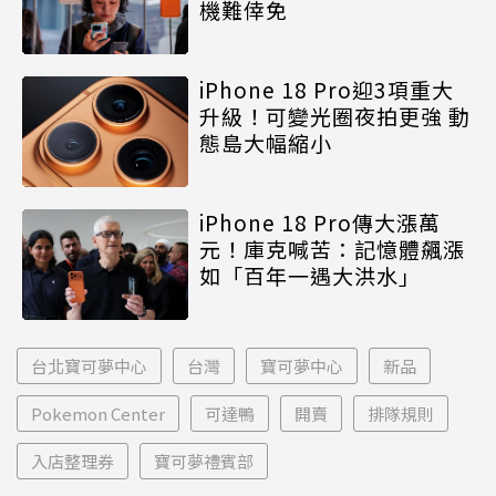
機難倖免
iPhone 18 Pro迎3項重大
升級！可變光圈夜拍更強 動
態島大幅縮小
iPhone 18 Pro傳大漲萬
元！庫克喊苦：記憶體飆漲
如「百年一遇大洪水」
台北寶可夢中心
台灣
寶可夢中心
新品
Pokemon Center
可達鴨
開賣
排隊規則
入店整理券
寶可夢禮賓部