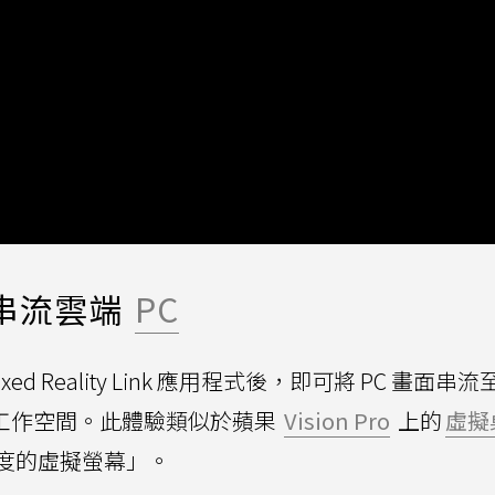
串流雲端
PC
ixed Reality Link 應用程式後，即可將 PC 畫面串流至
虛擬工作空間。此體驗類似於蘋果
Vision Pro
上的
虛擬
度的虛擬螢幕」。