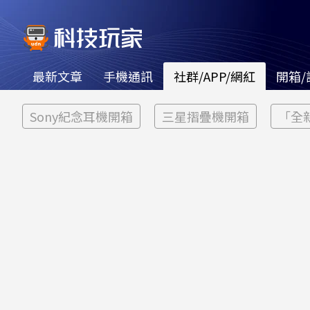
最新文章
手機通訊
社群/APP/網紅
開箱/
Sony紀念耳機開箱
三星摺疊機開箱
「全