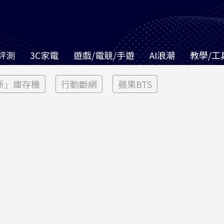
評測
3C家電
遊戲/電競/手遊
AI浪潮
教學/工
新」庫存機
行動斷網
蘋果BTS