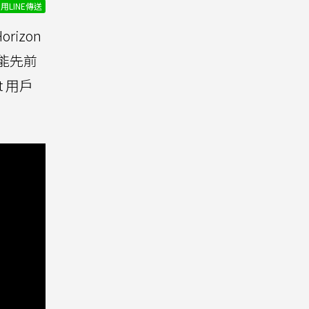
用LINE傳送
rizon
能先前
t 用戶