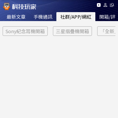
最新文章
手機通訊
社群/APP/網紅
開箱/評
Sony紀念耳機開箱
三星摺疊機開箱
「全新