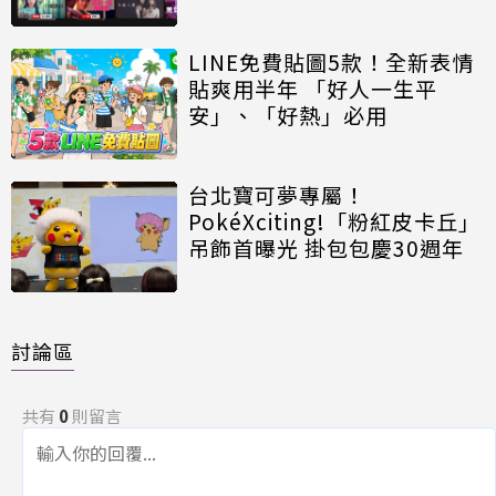
LINE免費貼圖5款！全新表情
貼爽用半年 「好人一生平
安」、「好熱」必用
台北寶可夢專屬！
PokéXciting!「粉紅皮卡丘」
吊飾首曝光 掛包包慶30週年
討論區
共有
0
則留言