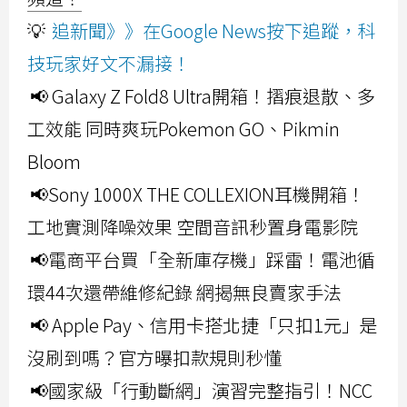
💡
追新聞》》在Google News按下追蹤，科
技玩家好文不漏接！
📢 Galaxy Z Fold8 Ultra開箱！摺痕退散、多
工效能 同時爽玩Pokemon GO、Pikmin
Bloom
📢Sony 1000X THE COLLEXION耳機開箱！
工地實測降噪效果 空間音訊秒置身電影院
📢電商平台買「全新庫存機」踩雷！電池循
環44次還帶維修紀錄 網揭無良賣家手法
📢 Apple Pay、信用卡搭北捷「只扣1元」是
沒刷到嗎？官方曝扣款規則秒懂
📢國家級「行動斷網」演習完整指引！NCC