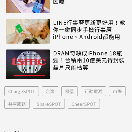
因曝
LINE行事曆更新更好用！教
你一鍵同步手機行事曆
iPhone、Android都能用
DRAM奇缺成iPhone 18瓶
頸！台積電10億美元待封裝
晶片只能枯等
ChargeSPOT
台灣
租借
行動電源
市場
共享服務
ShareSPOT
CheerSPOT