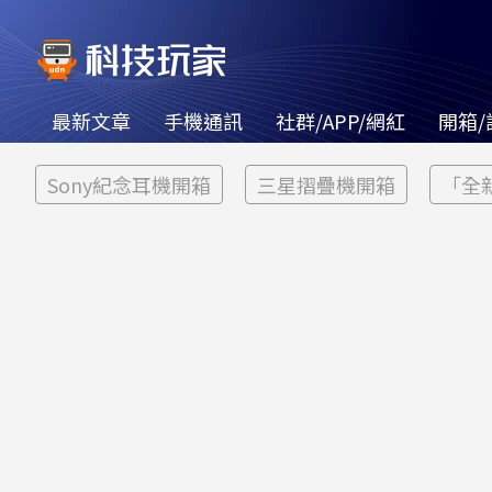
最新文章
手機通訊
社群/APP/網紅
開箱/
Sony紀念耳機開箱
三星摺疊機開箱
「全