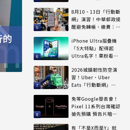
等
8月10、13日「行動斷
網」演習！中華郵政提
醒避免轉帳、繳費：務
必留紀錄
行的
iPhone Ultra摺疊機
「5大特點」配得起
Ultra名字！果粉看完
更心動
2026城鎮韌性防空演
習！Uber、Uber
Eats「行動斷網」注
意5大區域暫停時間
免等Google發表會！
Pixel 11系列台灣確認
搶先預購 預告片暗示
全新配色
有「不是X而是Y」就