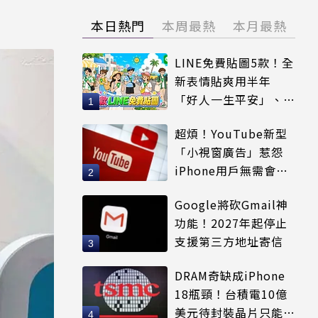
本日熱門
本周最熱
本月最熱
LINE免費貼圖5款！全
新表情貼爽用半年
「好人一生平安」、
「好熱」必用
超煩！YouTube新型
「小視窗廣告」惹怨
iPhone用戶無需會員
輕鬆解決
Google將砍Gmail神
功能！2027年起停止
支援第三方地址寄信
DRAM奇缺成iPhone
18瓶頸！台積電10億
美元待封裝晶片只能枯