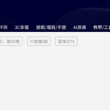
評測
3C家電
遊戲/電競/手遊
AI浪潮
教學/工
新」庫存機
行動斷網
蘋果BTS