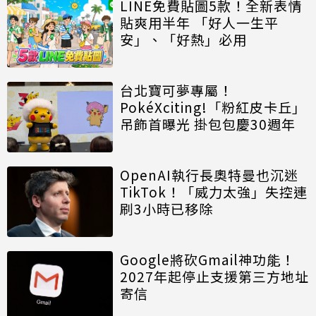
LINE免費貼圖5款！全新表情
貼爽用半年 「好人一生平
安」、「好熱」必用
台北寶可夢專屬！
PokéXciting!「粉紅皮卡丘」
吊飾首曝光 掛包包慶30週年
OpenAI執行長奧特曼也沉迷
TikTok！「威力太強」失控連
刷3小時已移除
Google將砍Gmail神功能！
2027年起停止支援第三方地址
寄信