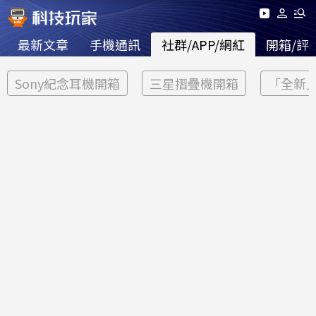
最新文章
手機通訊
社群/APP/網紅
開箱/評
Sony紀念耳機開箱
三星摺疊機開箱
「全新