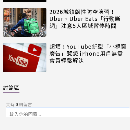
2026城鎮韌性防空演習！
Uber、Uber Eats「行動斷
網」注意5大區域暫停時間
超煩！YouTube新型「小視窗
廣告」惹怨 iPhone用戶無需
會員輕鬆解決
討論區
共有
0
則留言