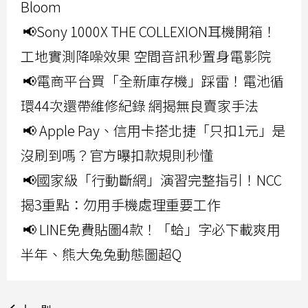
Bloom
📢Sony 1000X THE COLLEXION耳機開箱！
工地實測降噪效果 空間音訊秒置身電影院
📢電商平台買「全新庫存機」踩雷！電池循
環44次還帶維修紀錄 網揭無良賣家手法
📢 Apple Pay、信用卡搭北捷「只扣1元」是
沒刷到嗎？官方曝扣款規則秒懂
📢國家級「行動斷網」演習完整指引！NCC
揭3重點：勿用手機處理重要工作
📢 LINE免費貼圖4款！「蛤」字必下載爽用
半年、熊大兔兔動態圖超Q