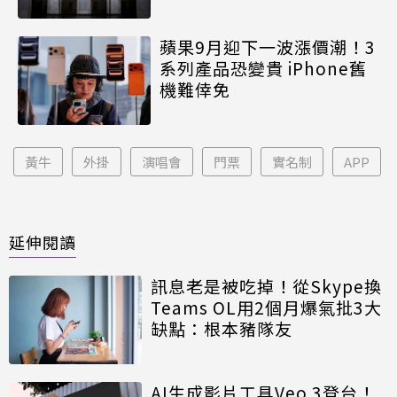
蘋果9月迎下一波漲價潮！3
系列產品恐變貴 iPhone舊
機難倖免
黃牛
外掛
演唱會
門票
實名制
APP
延伸閱讀
訊息老是被吃掉！從Skype換
Teams OL用2個月爆氣批3大
缺點：根本豬隊友
AI生成影片工具Veo 3登台！