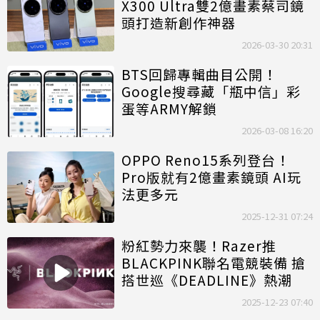
X300 Ultra雙2億畫素蔡司鏡
頭打造新創作神器
2026-03-30 20:31
BTS回歸專輯曲目公開！
Google搜尋藏「瓶中信」彩
蛋等ARMY解鎖
2026-03-08 16:20
OPPO Reno15系列登台！
Pro版就有2億畫素鏡頭 AI玩
法更多元
2025-12-31 07:24
粉紅勢力來襲！Razer推
BLACKPINK聯名電競裝備 搶
搭世巡《DEADLINE》熱潮
2025-12-23 07:40