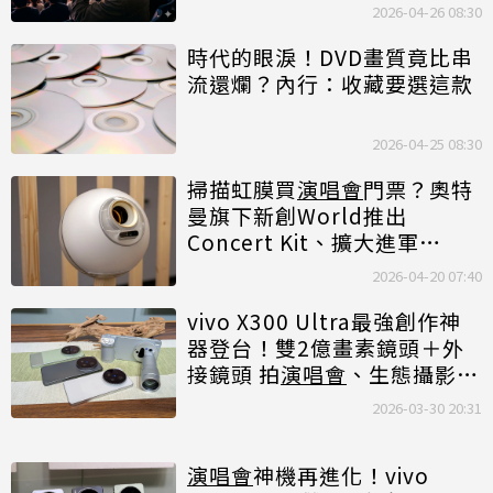
2026-04-26 08:30
時代的眼淚！DVD畫質竟比串
流還爛？內行：收藏要選這款
2026-04-25 08:30
掃描虹膜買
演唱會
門票？奧特
曼旗下新創World推出
Concert Kit、擴大進軍
Tinder與Zoom
2026-04-20 07:40
vivo X300 Ultra最強創作神
器登台！雙2億畫素鏡頭＋外
接鏡頭 拍
演唱會
、生態攝影超
輕鬆
2026-03-30 20:31
演唱會
神機再進化！vivo