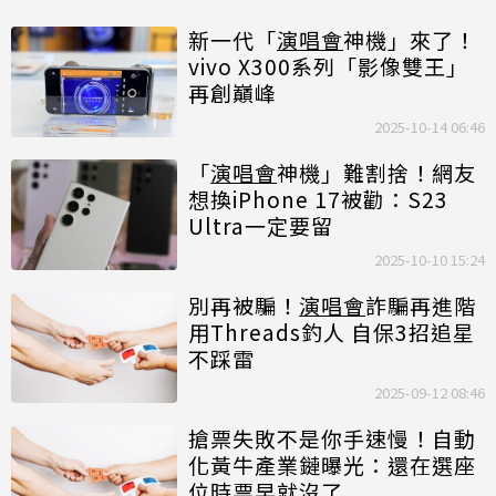
新一代「
演唱會
神機」來了！
vivo X300系列「影像雙王」
再創巔峰
2025-10-14 06:46
「
演唱會
神機」難割捨！網友
想換iPhone 17被勸：S23
Ultra一定要留
2025-10-10 15:24
別再被騙！
演唱會
詐騙再進階
用Threads釣人 自保3招追星
不踩雷
2025-09-12 08:46
搶票失敗不是你手速慢！自動
化黃牛產業鏈曝光：還在選座
位時票早就沒了