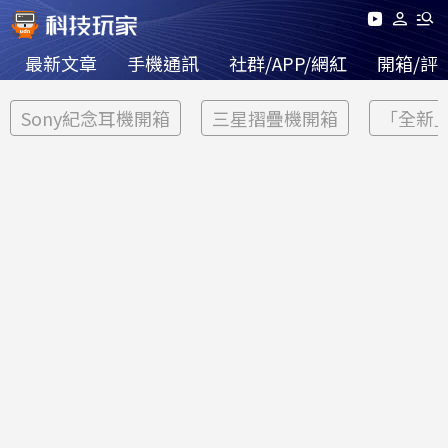
最新文章
手機通訊
社群/APP/網紅
開箱/評
Sony紀念耳機開箱
三星摺疊機開箱
「全新