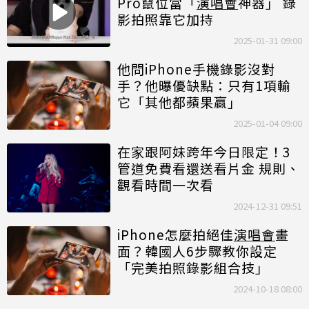
Pro竄位當「
演唱會
神器」 錄
影拍照靠它加持
2025-01-31 09:00
他問iPhone手機錄影沒對
手？他曝優缺點：只有1項輸
它「其他都蘋果贏」
2025-01-04 09:00
在家跟阿妹跨年今日限定！3
管道免費看還送看片金 規則、
觀看時間一次看
2024-12-31 09:51
iPhone怎麼拍絕佳
演唱會
畫
面？韓國人6步驟教你設定
「完美拍照錄影組合技」
2024-10-18 08:00