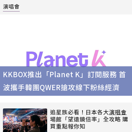
演唱會
KKBOX推出「Planet K」訂閱服務 首
波攜手韓團QWER搶攻線下粉絲經濟
追星族必看！日本各大
演唱會
場館「望遠鏡倍率」全攻略 購
買重點報你知