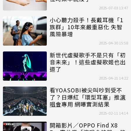
2025-07-03 13:47
小心聽力殺手！長戴耳機「1
族群」10年來嚴重惡化 失智
風險暴增
2025-04-30 15:58
新世代虛擬歌手不是只有「初
音未來」！這些虛擬歌姬也出
道了
2025-04-21 14:22
看YOASOBI被尖叫吵到受不
了？日爆紅「環型耳塞」推
演
唱會
專用 網曝實測結果
2025-02-11 14:14
開箱影片／OPPO Find X8