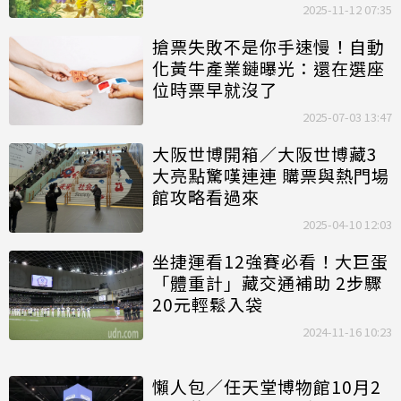
定商品、
門票
資訊一次看
2025-11-12 07:35
搶票失敗不是你手速慢！自動
化黃牛產業鏈曝光：還在選座
位時票早就沒了
2025-07-03 13:47
大阪世博開箱／大阪世博藏3
大亮點驚嘆連連 購票與熱門場
館攻略看過來
2025-04-10 12:03
坐捷運看12強賽必看！大巨蛋
「體重計」藏交通補助 2步驟
20元輕鬆入袋
2024-11-16 10:23
懶人包／任天堂博物館10月2