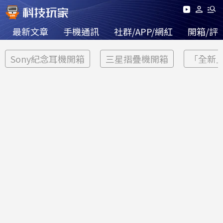
最新文章
手機通訊
社群/APP/網紅
開箱/評
Sony紀念耳機開箱
三星摺疊機開箱
「全新