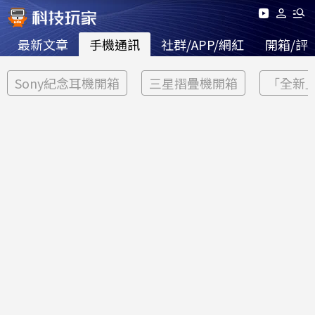
最新文章
手機通訊
社群/APP/網紅
開箱/評
Sony紀念耳機開箱
三星摺疊機開箱
「全新