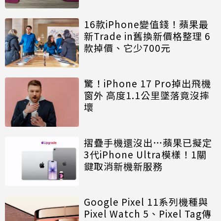
16款iPhone變值錢！蘋果最
新Trade in舊換新價格整理 6
款掉價、它少700元
驚！iPhone 17 Pro掉出飛機
窗外 高度1.1公里墜落竟沒摔
壞
摺疊手機還沒出…蘋果已擬定
3代iPhone Ultra模樣！1關
鍵取消新機新服務
Google Pixel 11系列機種與
Pixel Watch 5、Pixel Tag傳