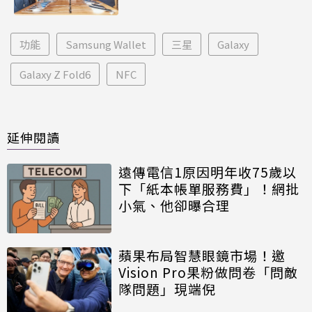
功能
Samsung Wallet
三星
Galaxy
Galaxy Z Fold6
NFC
延伸閱讀
遠傳電信1原因明年收75歲以
下「紙本帳單服務費」！網批
小氣、他卻曝合理
蘋果布局智慧眼鏡市場！邀
Vision Pro果粉做問卷「問敵
隊問題」現端倪