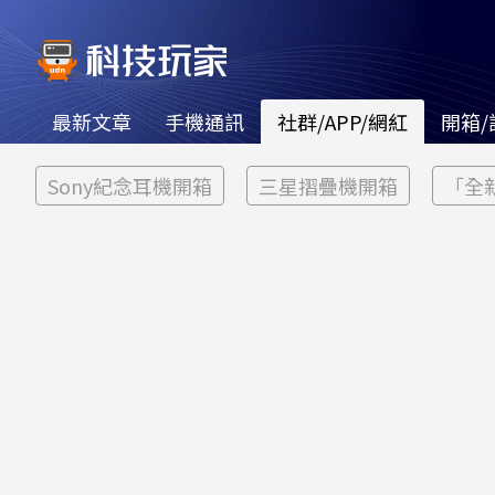
最新文章
手機通訊
社群/APP/網紅
開箱/
Sony紀念耳機開箱
三星摺疊機開箱
「全