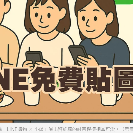
「LINE購物 × 小薩」喊出拜託嘛的討喜模樣相當可愛。（示意