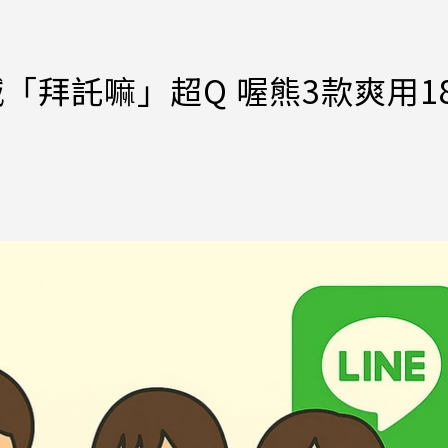
喊「拜託嘛」超Q 喔熊3款爽用1