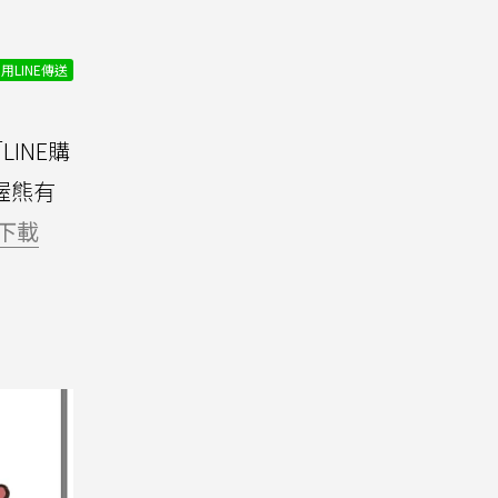
用LINE傳送
INE購
「喔熊有
下載