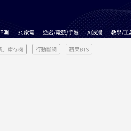
評測
3C家電
遊戲/電競/手遊
AI浪潮
教學/工
新」庫存機
行動斷網
蘋果BTS