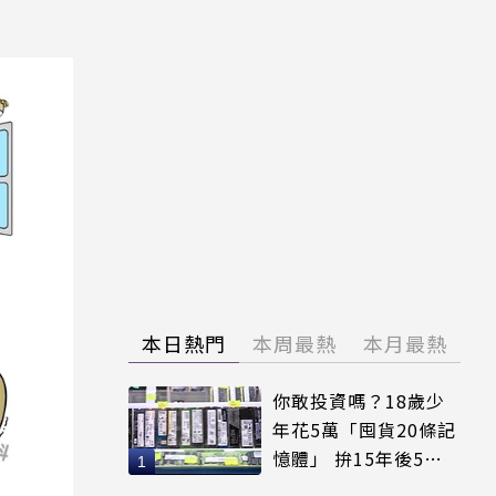
本日熱門
本周最熱
本月最熱
你敢投資嗎？18歲少
年花5萬「囤貨20條記
憶體」 拚15年後5倍
賣出