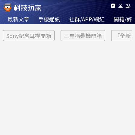
最新文章
手機通訊
社群/APP/網紅
開箱/評
Sony紀念耳機開箱
三星摺疊機開箱
「全新