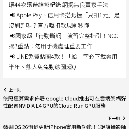
環44次還帶維修紀錄 網揭無良賣家手法
📢 Apple Pay、信用卡搭北捷「只扣1元」是
沒刷到嗎？官方曝扣款規則秒懂
📢國家級「行動斷網」演習完整指引！NCC
揭3重點：勿用手機處理重要工作
📢 LINE免費貼圖4款！「蛤」字必下載爽用
半年、熊大兔兔動態圖超Q
上一則
依照運算需求佈署 Google Cloud推出可在雲端架構彈
性配置NVIDIA L4 GPU的Cloud Run GPU服務
下一則
蘋果iOS 26悄悄更新iPhone實用新功能！1鍵讓攝影師