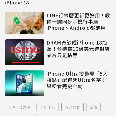
iPhone 18
LINE行事曆更新更好用！教
你一鍵同步手機行事曆
iPhone、Android都能用
DRAM奇缺成iPhone 18瓶
頸！台積電10億美元待封裝
晶片只能枯等
iPhone Ultra摺疊機「5大
特點」配得起Ultra名字！
果粉看完更心動
吉伊卡哇樂園
吉伊卡哇
ちいかわ
票價