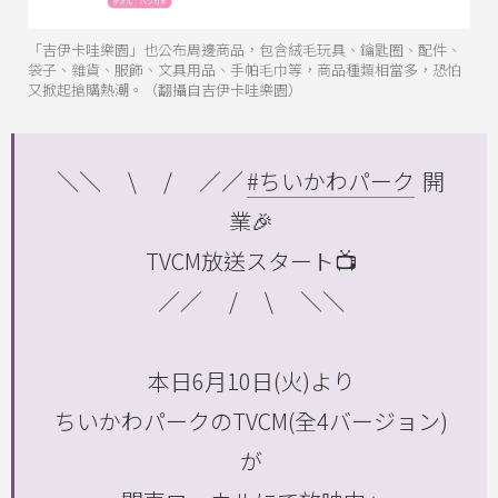
「吉伊卡哇樂園」也公布周邊商品，包含絨毛玩具、鑰匙圈、配件、
袋子、雜貨、服飾、文具用品、手帕毛巾等，商品種類相當多，恐怕
又掀起搶購熱潮。（翻攝自吉伊卡哇樂園）
＼＼ \ / ／／
#ちいかわパーク
開
業🎉
TVCM放送スタート📺
／／ / \ ＼＼
本日6月10日(火)より
ちいかわパークのTVCM(全4バージョン)
が