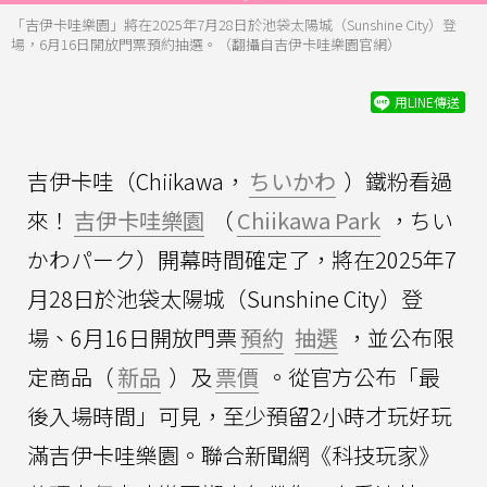
「吉伊卡哇樂園」將在2025年7月28日於池袋太陽城（Sunshine City）登
場，6月16日開放門票預約抽選。（翻攝自吉伊卡哇樂園官網）
用LINE傳送
吉伊卡哇（Chiikawa，
ちいかわ
）鐵粉看過
來！
吉伊卡哇樂園
（
Chiikawa Park
，ちい
かわパーク）開幕時間確定了，將在2025年7
月28日於池袋太陽城（Sunshine City）登
場、6月16日開放門票
預約
抽選
，並公布限
定商品（
新品
）及
票價
。從官方公布「最
後入場時間」可見，至少預留2小時才玩好玩
滿吉伊卡哇樂園。聯合新聞網《科技玩家》