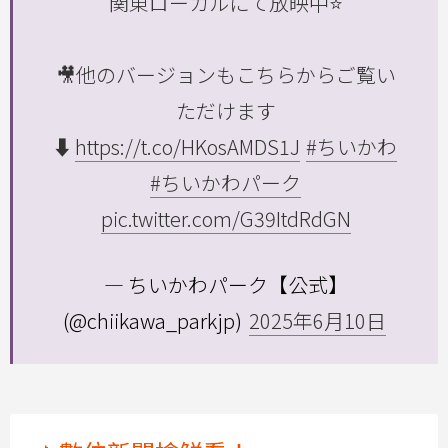
関東ローカルにて放映中⭐️
🎥他のバージョンもこちらからご覧い
ただけます
⬇️
https://t.co/HKosAMDS1J
#ちいかわ
#ちいかわパーク
pic.twitter.com/G39ItdRdGN
— ちいかわパーク【公式】
(@chiikawa_parkjp)
2025年6月10日