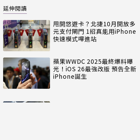
延伸閱讀
甩開悠遊卡？北捷10月開放多
元支付閘門 1招真能用iPhone
快速模式嗶進站
蘋果WWDC 2025最終爆料曝
光！iOS 26最強改版 預告全新
iPhone誕生
TORRAS COOLiFY Cyber、
COOLiFY 2S AI頸掛空調開
箱！實測戶外超涼 還能解落枕