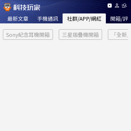
最新文章
手機通訊
社群/APP/網紅
開箱/評
Sony紀念耳機開箱
三星摺疊機開箱
「全新