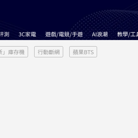
評測
3C家電
遊戲/電競/手遊
AI浪潮
教學/工
新」庫存機
行動斷網
蘋果BTS