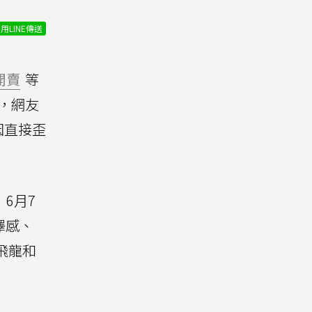
用LINE傳送
開賣
等
，網友
因直接歪
I）6月7
澤感、
飛龍和