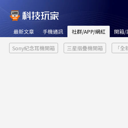
最新文章
手機通訊
社群/APP/網紅
開箱/
Sony紀念耳機開箱
三星摺疊機開箱
「全