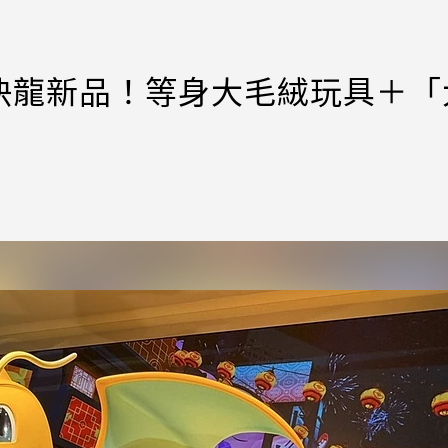
快龍新品！等身大毛絨玩具＋「