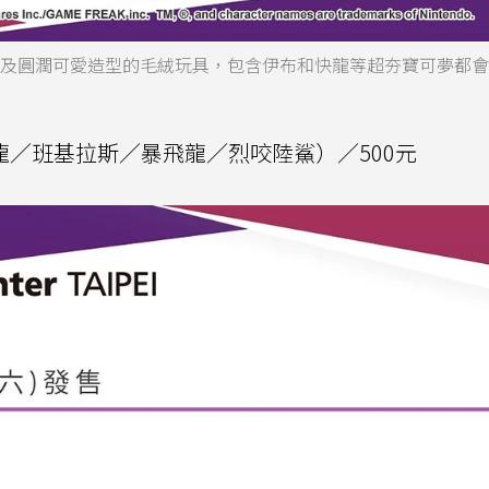
具及圓潤可愛造型的毛絨玩具，包含伊布和快龍等超夯寶可夢都
S（快龍／班基拉斯／暴飛龍／烈咬陸鯊）／500元