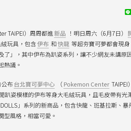
ter TAIPEI）周周都進
新品
！明日周六（6月7日）
毛絨玩具，包含
伊布
和
快龍
等超夯寶可夢都會現身
及了」，其中伊布為趴姿系列，讓不少網友未講原
起熱議。
前公布
台北寶可夢中心
（
Pokemon Center
TAIPE
悠閒趴姿模樣的伊布等身大毛絨玩具，且毛皮帶有光
N DOLLS」系列的新商品，包含快龍、班基拉斯、暴
潤型風格，相當可愛。