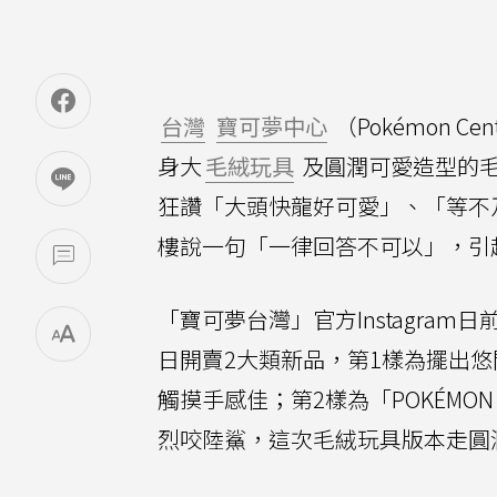
台灣
寶可夢中心
（Pokémon Cen
身大
毛絨玩具
及圓潤可愛造型的
狂讚「大頭快龍好可愛」、「等不
樓說一句「一律回答不可以」，引
「寶可夢台灣」官方Instagram日
日開賣2大類新品，第1樣為擺出
觸摸手感佳；第2樣為「POKÉMO
烈咬陸鯊，這次毛絨玩具版本走圓