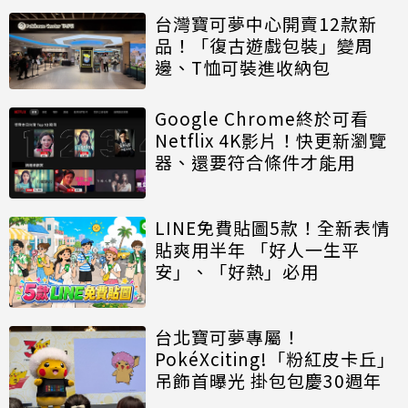
台灣寶可夢中心開賣12款新
品！「復古遊戲包裝」變周
邊、T恤可裝進收納包
Google Chrome終於可看
Netflix 4K影片！快更新瀏覽
器、還要符合條件才能用
LINE免費貼圖5款！全新表情
貼爽用半年 「好人一生平
安」、「好熱」必用
台北寶可夢專屬！
PokéXciting!「粉紅皮卡丘」
吊飾首曝光 掛包包慶30週年