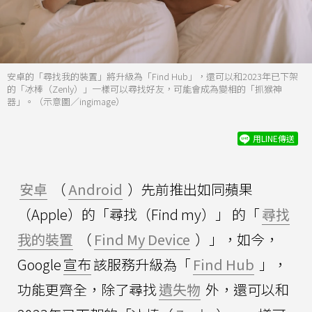
安卓的「尋找我的裝置」將升級為「Find Hub」，還可以和2023年已下架
的「冰棒（Zenly）」一樣可以尋找好友，可能會成為變相的「抓猴神
器」。（示意圖／ingimage）
用LINE傳送
安卓
（
Android
）先前推出如同蘋果
（Apple）的「尋找（Find my）」 的「
尋找
我的裝置
（
Find My Device
）」，如今，
Google
宣布
該服務升級為「
Find Hub
」，
功能更齊全，除了尋找
遺失物
外，還可以和