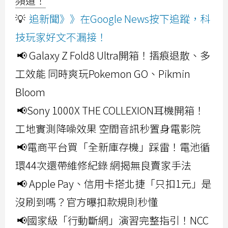
頻道！
💡
追新聞》》在Google News按下追蹤，科
技玩家好文不漏接！
📢 Galaxy Z Fold8 Ultra開箱！摺痕退散、多
工效能 同時爽玩Pokemon GO、Pikmin
Bloom
📢Sony 1000X THE COLLEXION耳機開箱！
工地實測降噪效果 空間音訊秒置身電影院
📢電商平台買「全新庫存機」踩雷！電池循
環44次還帶維修紀錄 網揭無良賣家手法
📢 Apple Pay、信用卡搭北捷「只扣1元」是
沒刷到嗎？官方曝扣款規則秒懂
📢國家級「行動斷網」演習完整指引！NCC