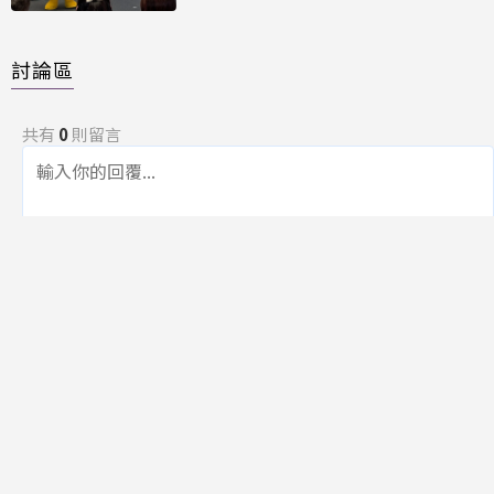
討論區
共有
0
則留言
規範
回覆
還沒有留言，成為第一個發言的人吧！