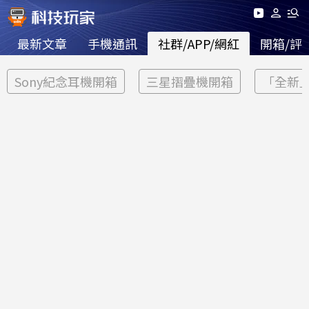
最新文章
手機通訊
社群/APP/網紅
開箱/評
Sony紀念耳機開箱
三星摺疊機開箱
「全新