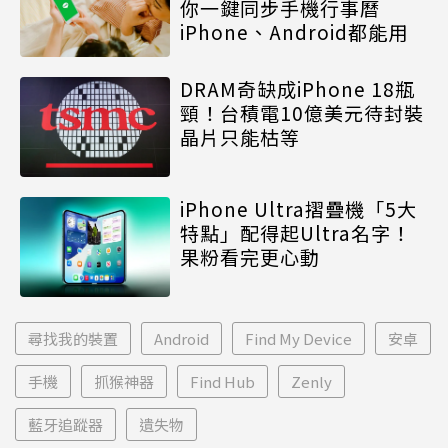
你一鍵同步手機行事曆
iPhone、Android都能用
DRAM奇缺成iPhone 18瓶
頸！台積電10億美元待封裝
晶片只能枯等
iPhone Ultra摺疊機「5大
特點」配得起Ultra名字！
果粉看完更心動
尋找我的裝置
Android
Find My Device
安卓
手機
抓猴神器
Find Hub
Zenly
藍牙追蹤器
遺失物