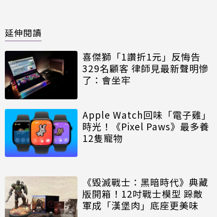
延伸閱讀
喜傑獅「1讚折1元」反悔告
329名顧客 律師見最新聲明慘
了：會坐牢
Apple Watch回味「電子雞」
時光！《Pixel Paws》最多養
12隻寵物
《毀滅戰士：黑暗時代》典藏
版開箱！12吋戰士模型 跺敵
軍成「漢堡肉」底座更美味