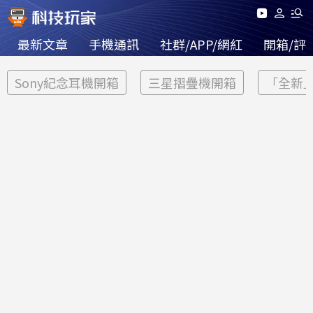
最新文章
手機通訊
社群/APP/網紅
開箱/評
Sony紀念耳機開箱
三星摺疊機開箱
「全新