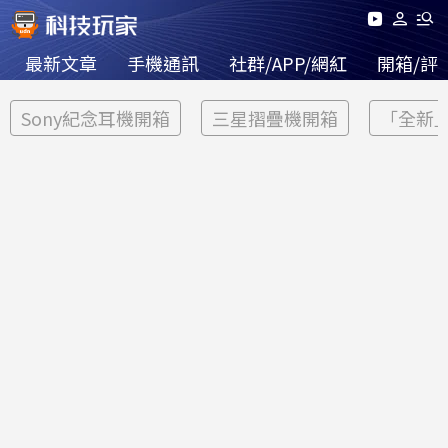
最新文章
手機通訊
社群/APP/網紅
開箱/評
Sony紀念耳機開箱
三星摺疊機開箱
「全新