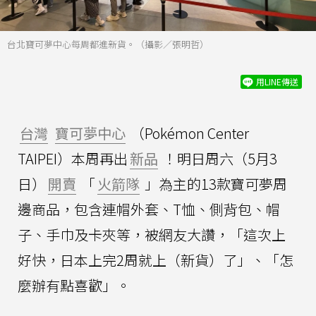
台北寶可夢中心每周都進新貨。（攝影／張明哲）
用LINE傳送
台灣
寶可夢中心
（Pokémon Center
TAIPEI）本周再出
新品
！明日周六（5月3
日）
開賣
「
火箭隊
」為主的13款寶可夢周
邊商品，包含連帽外套、T恤、側背包、帽
子、手巾及卡夾等，被網友大讚，「這次上
好快，日本上完2周就上（新貨）了」、「怎
麼辦有點喜歡」。