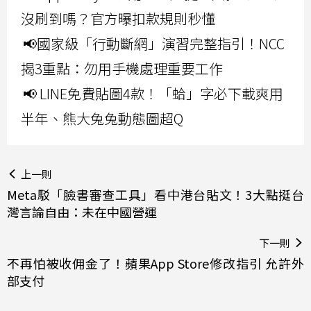
沒刷到嗎？官方曝扣款規則秒懂
📢國家級「行動斷網」演習完整指引！NCC
揭3重點：勿用手機處理重要工作
📢 LINE免費貼圖4款！「蛤」字必下載爽用
半年、熊大兔兔動態圖超Q
上一則
Meta駁「臉書審查工具」看中港台貼文！3大點挺台
灣言論自由：未在中國營運
下一則
不再怕被收佣金了！蘋果App Store修改指引 允許外
部支付