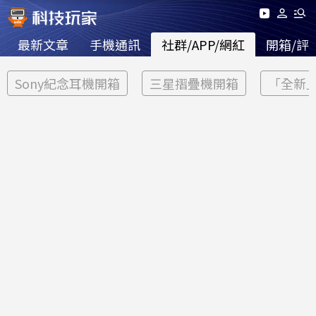
最新文章
手機通訊
社群/APP/網紅
開箱/評
Sony紀念耳機開箱
三星摺疊機開箱
「全新