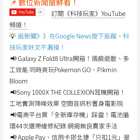
📌 數位新聞搶鮮看！
訂閱《科技玩家》YouTube
頻道！
💡
追新聞》》在Google News按下追蹤，科
技玩家好文不漏接！
📢 Galaxy Z Fold8 Ultra開箱！摺痕退散、多
工效能 同時爽玩Pokemon GO、Pikmin
Bloom
📢Sony 1000X THE COLLEXION耳機開箱！
工地實測降噪效果 空間音訊秒置身電影院
📢電商平台買「全新庫存機」踩雷！電池循
環44次還帶維修紀錄 網揭無良賣家手法
📢 Apple Pay、信用卡搭北捷「只扣1元」是