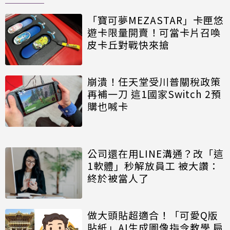
「寶可夢MEZASTAR」卡匣悠
遊卡限量開賣！可當卡片召喚
皮卡丘對戰快來搶
崩潰！任天堂受川普關稅政策
再補一刀 這1國家Switch 2預
購也喊卡
公司還在用LINE溝通？改「這
1軟體」秒解放員工 被大讚：
終於被當人了
做大頭貼超適合！「可愛Q版
貼紙」AI生成圖像指令教學 扁