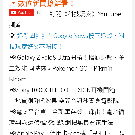
📌 數位新聞搶鮮看！
訂閱《科技玩家》YouTube
頻道！
💡
追新聞》》在Google News按下追蹤，科
技玩家好文不漏接！
📢 Galaxy Z Fold8 Ultra開箱！摺痕退散、多
工效能 同時爽玩Pokemon GO、Pikmin
Bloom
📢Sony 1000X THE COLLEXION耳機開箱！
工地實測降噪效果 空間音訊秒置身電影院
📢電商平台買「全新庫存機」踩雷！電池循
環44次還帶維修紀錄 網揭無良賣家手法
📢 Apple Pay、信用卡搭北捷「只扣1元」是