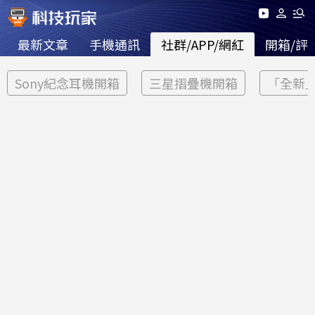
最新文章
手機通訊
社群/APP/網紅
開箱/評
Sony紀念耳機開箱
三星摺疊機開箱
「全新