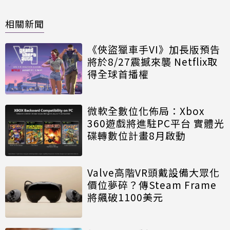
相關新聞
《俠盜獵車手VI》加長版預告
將於8/27震撼來襲 Netflix取
得全球首播權
微軟全數位化佈局：Xbox
360遊戲將進駐PC平台 實體光
碟轉數位計畫8月啟動
Valve高階VR頭戴設備大眾化
價位夢碎？傳Steam Frame
將飆破1100美元