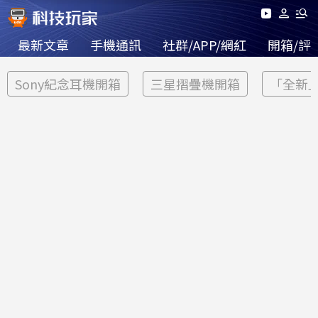
最新文章
手機通訊
社群/APP/網紅
開箱/評
Sony紀念耳機開箱
三星摺疊機開箱
「全新