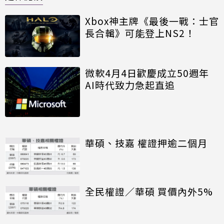
Xbox神主牌《最後一戰：士官
長合輯》可能登上NS2！
微軟4月4日歡慶成立50週年
AI時代致力急起直追
華碩、技嘉 權證押逾二個月
全民權證／華碩 買價內外5%