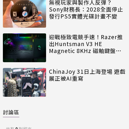
無視玩家與製作人反彈？
Sony財務長：2028全面停止
發行PS5實體光碟計畫不變
迎戰極致電競手速！Razer推
出Huntsman V3 HE
Magnetic 8KHz 磁軸鍵盤效
能再進化
ChinaJoy 31日上海登場 遊戲
展正被AI重寫
討論區
共有
0
則留言