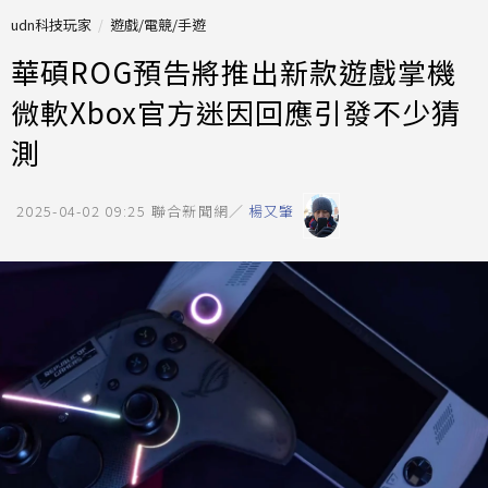
udn科技玩家
遊戲/電競/手遊
華碩ROG預告將推出新款遊戲掌機
微軟Xbox官方迷因回應引發不少猜
測
2025-04-02 09:25
聯合新聞網／
楊又肇