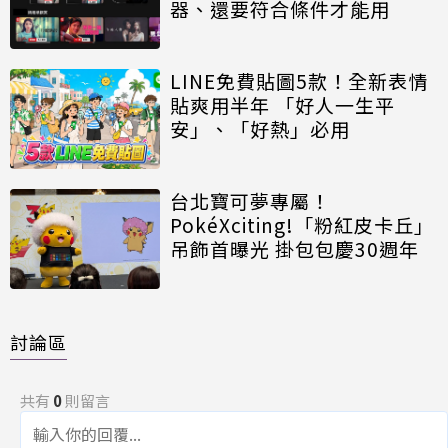
器、還要符合條件才能用
LINE免費貼圖5款！全新表情
貼爽用半年 「好人一生平
安」、「好熱」必用
台北寶可夢專屬！
PokéXciting!「粉紅皮卡丘」
吊飾首曝光 掛包包慶30週年
討論區
共有
0
則留言