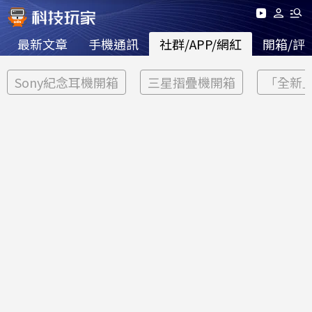
最新文章
手機通訊
社群/APP/網紅
開箱/評
Sony紀念耳機開箱
三星摺疊機開箱
「全新