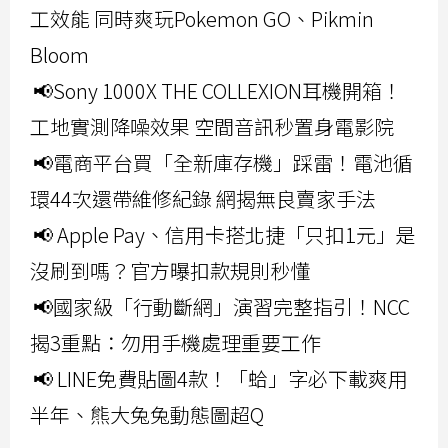
工效能 同時爽玩Pokemon GO、Pikmin
Bloom
📢Sony 1000X THE COLLEXION耳機開箱！
工地實測降噪效果 空間音訊秒置身電影院
📢電商平台買「全新庫存機」踩雷！電池循
環44次還帶維修紀錄 網揭無良賣家手法
📢 Apple Pay、信用卡搭北捷「只扣1元」是
沒刷到嗎？官方曝扣款規則秒懂
📢國家級「行動斷網」演習完整指引！NCC
揭3重點：勿用手機處理重要工作
📢 LINE免費貼圖4款！「蛤」字必下載爽用
半年、熊大兔兔動態圖超Q