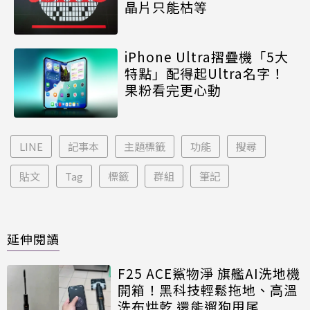
晶片只能枯等
iPhone Ultra摺疊機「5大
特點」配得起Ultra名字！
果粉看完更心動
LINE
記事本
主題標籤
功能
搜尋
貼文
Tag
標籤
群組
筆記
延伸閱讀
F25 ACE鯊物淨 旗艦AI洗地機
開箱！黑科技輕鬆拖地、高溫
洗布烘乾 還能遛狗甩尾