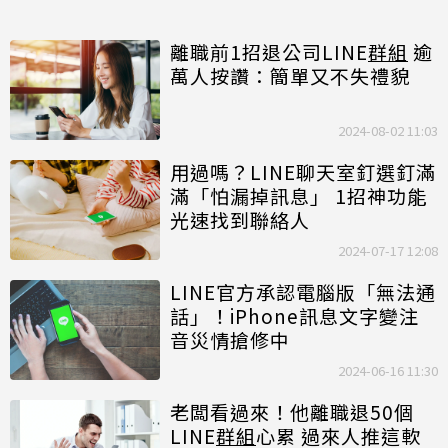
離職前1招退公司LINE
群組
逾
萬人按讚：簡單又不失禮貌
2024-08-02 11:03
用過嗎？LINE聊天室釘選釘滿
滿「怕漏掉訊息」 1招神功能
光速找到聯絡人
2024-07-17 12:08
LINE官方承認電腦版「無法通
話」！iPhone訊息文字變注
音災情搶修中
2024-06-16 11:30
老闆看過來！他離職退50個
LINE
群組
心累 過來人推這軟