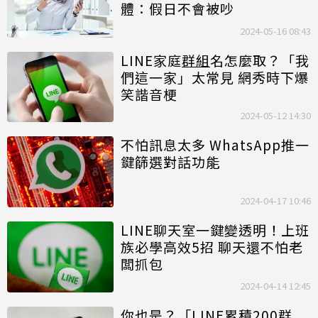
體：假日不會被吵
2024-05-16 08:43
LINE家庭
群組
名怎麼取？「我
們這一家」太常見 網秀時下爆
笑諧音梗
2024-05-12 14:30
不怕訊息太多 WhatsApp推一
鍵篩選對話功能
2024-04-17 10:46
LINE聊天室一鍵變透明！上班
族必學高效5招 聊天還不怕老
闆抓包
2024-04-14 12:45
你也是？「LINE累積200
群