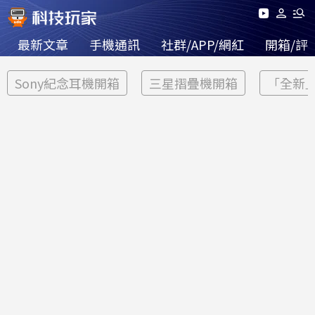
最新文章
手機通訊
社群/APP/網紅
開箱/評
Sony紀念耳機開箱
三星摺疊機開箱
「全新