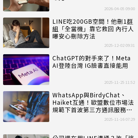
2026-04-05 09:00
LINE吃200GB空間！他刪1
群
組
「全當機」靠它救回 內行人
曝安心刪除方法
2025-12-02 09:31
ChatGPT的對手來了！Meta
AI登陸台灣 IG臉書直接能用
2025-11-25 11:52
WhatsApp與BirdyChat、
Haiket互通！歐盟數位市場法
規範下首波第三方通訊服務整
合
2025-11-16 07:29
公司還在用LINE溝通？改「這