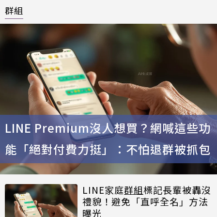
群組
LINE Premium沒人想買？網喊這些功
能「絕對付費力挺」：不怕退群被抓包
LINE家庭
群組
標記長輩被轟沒
禮貌！避免「直呼全名」方法
曝光