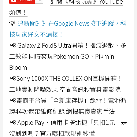
訂閱《科技玩家》YouTube
頻道！
💡
追新聞》》在Google News按下追蹤，科
技玩家好文不漏接！
📢 Galaxy Z Fold8 Ultra開箱！摺痕退散、多
工效能 同時爽玩Pokemon GO、Pikmin
Bloom
📢Sony 1000X THE COLLEXION耳機開箱！
工地實測降噪效果 空間音訊秒置身電影院
📢電商平台買「全新庫存機」踩雷！電池循
環44次還帶維修紀錄 網揭無良賣家手法
📢 Apple Pay、信用卡搭北捷「只扣1元」是
沒刷到嗎？官方曝扣款規則秒懂