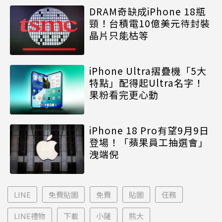
DRAM奇缺成iPhone 18瓶
頸！台積電10億美元待封裝
晶片只能枯等
iPhone Ultra摺疊機「5大
特點」配得起Ultra名字！
果粉看完更心動
iPhone 18 Pro有望9月9日
登場！「蘋果員工抽選會」
洩端倪
LINE
免費貼圖
免費
貼圖
任務
LINE禮物
下載
小薩
熊大