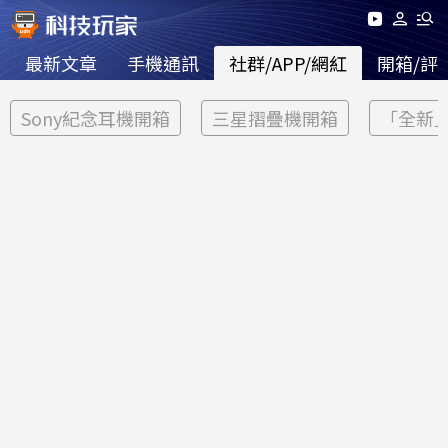
最新文章
手機通訊
社群/APP/網紅
開箱/評
Sony紀念耳機開箱
三星摺疊機開箱
「全新