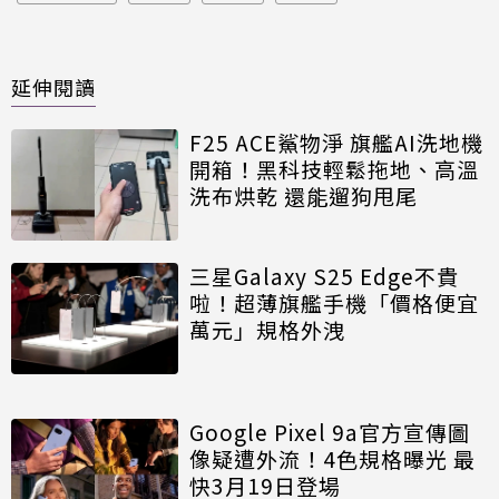
延伸閱讀
F25 ACE鯊物淨 旗艦AI洗地機
開箱！黑科技輕鬆拖地、高溫
洗布烘乾 還能遛狗甩尾
三星Galaxy S25 Edge不貴
啦！超薄旗艦手機「價格便宜
萬元」規格外洩
Google Pixel 9a官方宣傳圖
像疑遭外流！4色規格曝光 最
快3月19日登場