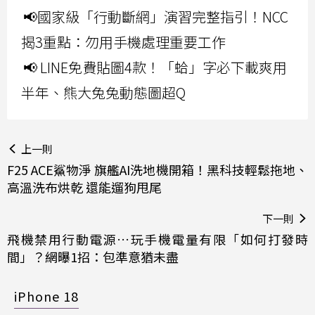
📢國家級「行動斷網」演習完整指引！NCC
揭3重點：勿用手機處理重要工作
📢 LINE免費貼圖4款！「蛤」字必下載爽用
半年、熊大兔兔動態圖超Q
上一則
F25 ACE鯊物淨 旗艦AI洗地機開箱！黑科技輕鬆拖地、
高溫洗布烘乾 還能遛狗甩尾
下一則
飛機禁用行動電源…玩手機電量有限「如何打發時
間」？網曝1招：包準意猶未盡
iPhone 18