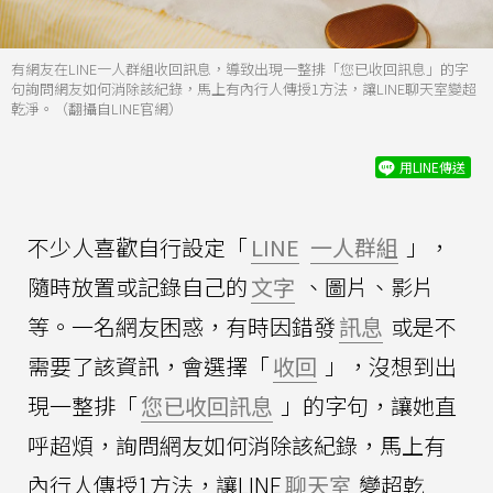
有網友在LINE一人群組收回訊息，導致出現一整排「您已收回訊息」的字
句詢問網友如何消除該紀錄，馬上有內行人傳授1方法，讓LINE聊天室變超
乾淨。（翻攝自LINE官網）
用LINE傳送
不少人喜歡自行設定「
LINE
一人群組
」，
隨時放置或記錄自己的
文字
、圖片、影片
等。一名網友困惑，有時因錯發
訊息
或是不
需要了該資訊，會選擇「
收回
」，沒想到出
現一整排「
您已收回訊息
」的字句，讓她直
呼超煩，詢問網友如何消除該紀錄，馬上有
內行人傳授1方法，讓LINE
聊天室
變超乾