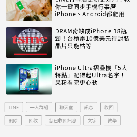
你一鍵同步手機行事曆
iPhone、Android都能用
DRAM奇缺成iPhone 18瓶
頸！台積電10億美元待封裝
晶片只能枯等
iPhone Ultra摺疊機「5大
特點」配得起Ultra名字！
果粉看完更心動
LINE
一人群組
聊天室
訊息
收回
刪除
回收
您已收回訊息
文字
教學