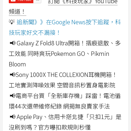
訂閱《科技玩家》YouTube
頻道！
💡
追新聞》》在Google News按下追蹤，科
技玩家好文不漏接！
📢 Galaxy Z Fold8 Ultra開箱！摺痕退散、多
工效能 同時爽玩Pokemon GO、Pikmin
Bloom
📢Sony 1000X THE COLLEXION耳機開箱！
工地實測降噪效果 空間音訊秒置身電影院
📢電商平台買「全新庫存機」踩雷！電池循
環44次還帶維修紀錄 網揭無良賣家手法
📢 Apple Pay、信用卡搭北捷「只扣1元」是
沒刷到嗎？官方曝扣款規則秒懂