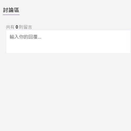
討論區
共有
0
則留言
規範
回覆
還沒有留言，成為第一個發言的人吧！