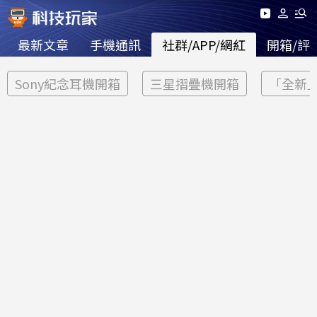
最新文章
手機通訊
社群/APP/網紅
開箱/評
Sony紀念耳機開箱
三星摺疊機開箱
「全新