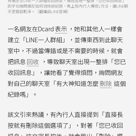
有網友在LINE一人群組收回訊息，導致出現一整排「您已收回訊息」
的字句詢問網友如何消除該紀錄，馬上有內行人傳授1方法，讓LINE聊
天室變超乾淨。（翻攝自LINE官網）
一名網友在Dcard
表示
，她和其他人一樣會
建立「LINE一人群組」，並傳東西到此聊天
室中，不過當傳錯或是不需要的時候，就會
把訊息
回收
，導致聊天室出現一整排「您已
收回訊息」，讓她看了覺得煩悶，詢問網友
對自己的聊天室「有大神知道怎麼
刪除
這個
紀錄嗎」。
該文引來熱議，有內行人直接提到「直接長
按就有刪除這個選項了」，對著「您已收回