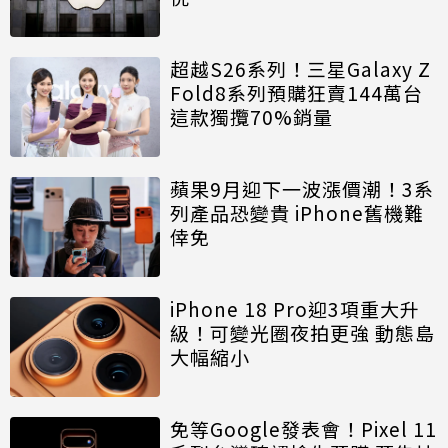
超越S26系列！三星Galaxy Z
Fold8系列預購狂賣144萬台
這款獨攬70%銷量
蘋果9月迎下一波漲價潮！3系
列產品恐變貴 iPhone舊機難
倖免
iPhone 18 Pro迎3項重大升
級！可變光圈夜拍更強 動態島
大幅縮小
免等Google發表會！Pixel 11