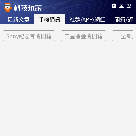
最新文章
手機通訊
社群/APP/網紅
開箱/評
Sony紀念耳機開箱
三星摺疊機開箱
「全新