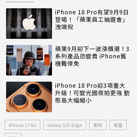
iPhone 18 Pro有望9月9日
登場！「蘋果員工抽選會」
洩端倪
蘋果9月迎下一波漲價潮！3
系列產品恐變貴 iPhone舊
機難倖免
iPhone 18 Pro迎3項重大
升級！可變光圈夜拍更強 動
態島大幅縮小
iPhone 17 Air
Galaxy S25 Edge
果粉
電量