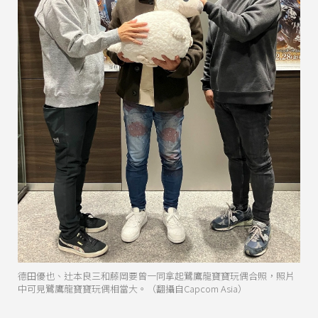
德田優也、辻本良三和藤岡要曾一同拿起鷺鷹龍寶寶玩偶合照，照片
中可見鷺鷹龍寶寶玩偶相當大。（翻攝自Capcom Asia）