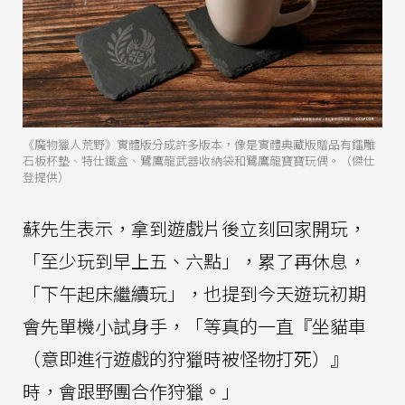
《魔物獵人荒野》實體版分成許多版本，像是實體典藏版贈品有鐳雕
石板杯墊、特仕鐵盒、鷺鷹龍武器收納袋和鷺鷹龍寶寶玩偶。（傑仕
登提供）
蘇先生表示，拿到遊戲片後立刻回家開玩，
「至少玩到早上五、六點」，累了再休息，
「下午起床繼續玩」，也提到今天遊玩初期
會先單機小試身手，「等真的一直『坐貓車
（意即進行遊戲的狩獵時被怪物打死）』
時，會跟野團合作狩獵。」