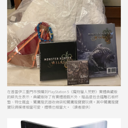
在普雷伊三重門市預購到PlayStation 5《魔物獵人荒野》實體典藏版
的蘇先生表示，典藏版除了有實體遊戲片外，贈品還包含鐳雕石板杯
墊、特仕鐵盒、鷺鷹龍武器收納袋和鷺鷹龍寶寶玩偶。其中鷺鷹龍寶
寶玩偶模樣相當可愛，體積也相當大。（讀者提供）