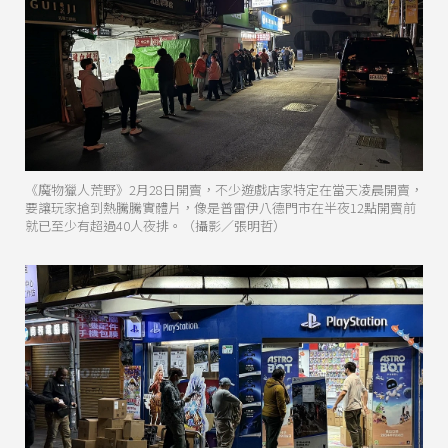
《魔物獵人荒野》2月28日開賣，不少遊戲店家特定在當天凌晨開賣，
要讓玩家搶到熱騰騰實體片，像是普雷伊八德門市在半夜12點開賣前
就已至少有超過40人夜排。（攝影／張明哲）