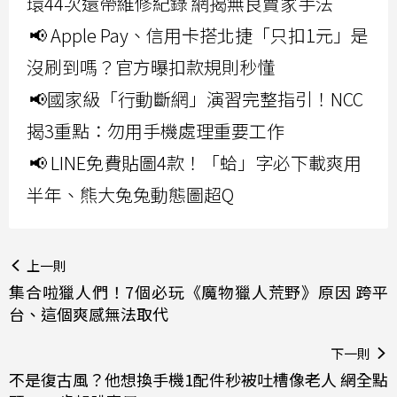
環44次還帶維修紀錄 網揭無良賣家手法
📢 Apple Pay、信用卡搭北捷「只扣1元」是
沒刷到嗎？官方曝扣款規則秒懂
📢國家級「行動斷網」演習完整指引！NCC
揭3重點：勿用手機處理重要工作
📢 LINE免費貼圖4款！「蛤」字必下載爽用
半年、熊大兔兔動態圖超Q
上一則
集合啦獵人們！7個必玩《魔物獵人荒野》原因 跨平
台、這個爽感無法取代
下一則
不是復古風？他想換手機1配件秒被吐槽像老人 網全點