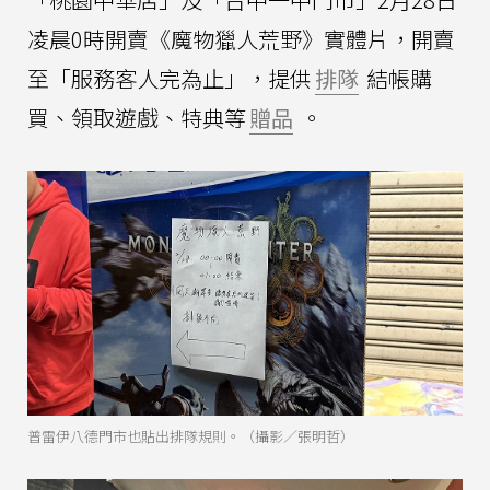
凌晨0時開賣《魔物獵人荒野》實體片，開賣
至「服務客人完為止」，提供
排隊
結帳購
買、領取遊戲、特典等
贈品
。
普雷伊八德門市也貼出排隊規則。（攝影／張明哲）