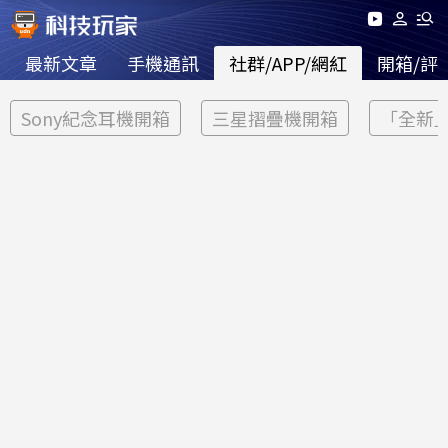
最新文章
手機通訊
社群/APP/網紅
開箱/評
Sony紀念耳機開箱
三星摺疊機開箱
「全新