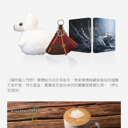
《魔物獵人荒野》實體版分成許多版本，像是實體典藏版贈品有鐳雕
石板杯墊、特仕鐵盒、鷺鷹龍武器收納袋和鷺鷹龍寶寶玩偶。（傑仕
登提供）