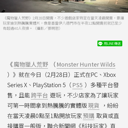
《魔物獵人荒野》2月28日開賣，不少遊戲店家特定在當天凌晨開賣，要讓
玩家搶到熱騰騰實體片，像是普雷伊八德門市在半夜12點開賣前就已至少
有超過40人夜排。（攝影／張明哲）
用LINE傳送
《
魔物獵人荒野
（
Monster Hunter Wilds
）》就在今日（2月28日）正式在PC、Xbox
Series X、PlayStation 5（
PS5
）多種平台發
售，且能
跨平台
遊玩，不少店家為了讓玩家
可第一時間拿到熱騰騰的實體版
現貨
，紛紛
在當天凌晨0點至1點開放玩家
預購
取貨或直
接購買一般版，聯合新聞網《科技玩家》直