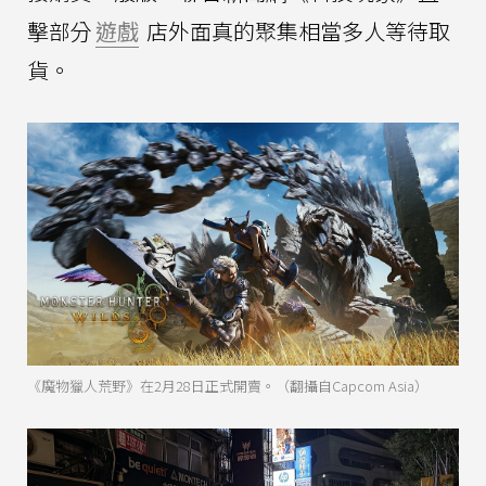
擊部分
遊戲
店外面真的聚集相當多人等待取
貨。
《魔物獵人荒野》在2月28日正式開賣。（翻攝自Capcom Asia）