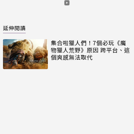
延伸閱讀
集合啦獵人們！7個必玩《魔
物獵人荒野》原因 跨平台、這
個爽感無法取代
三星Galaxy Z Flip 7最新渲染
圖曝光！摺疊機螢幕變大＋1
改變更超值
2月科技玩家聊月報／iPhone
16e、Zenfone 12 Ultra拚當