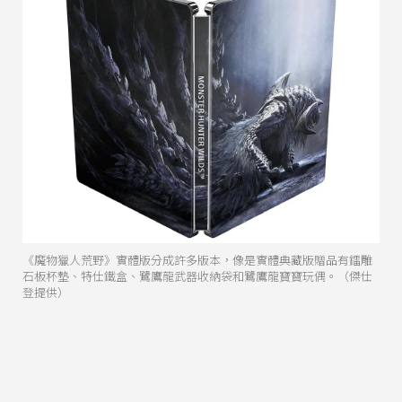
《魔物獵人荒野》實體版分成許多版本，像是實體典藏版贈品有鐳雕
石板杯墊、特仕鐵盒、鷺鷹龍武器收納袋和鷺鷹龍寶寶玩偶。（傑仕
登提供）