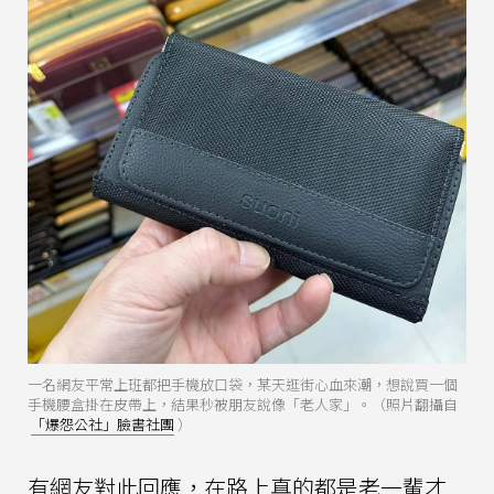
一名網友平常上班都把手機放口袋，某天逛街心血來潮，想說買一個
手機腰盒掛在皮帶上，結果秒被朋友說像「老人家」。（照片翻攝自
「爆怨公社」臉書社團
）
有網友對此回應，在路上真的都是老一輩才