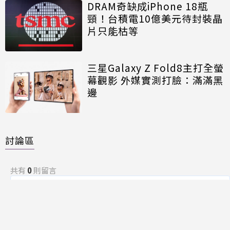
DRAM奇缺成iPhone 18瓶
頸！台積電10億美元待封裝晶
片只能枯等
三星Galaxy Z Fold8主打全螢
幕觀影 外媒實測打臉：滿滿黑
邊
討論區
共有
0
則留言