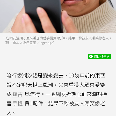
一名網友近期心血來潮想換替手機買1配件，結果下秒被友人嘲笑像老人。
（照片非本人為示意圖／Ingimage）
用LINE傳送
流行像潮汐總是變來變去，10幾年前的東西
說不定哪天搭上風潮，又會重獲大眾喜愛變
成
復古
風流行。一名網友近期心血來潮想換
替
手機
買1配件，結果下秒被友人嘲笑像老
人。