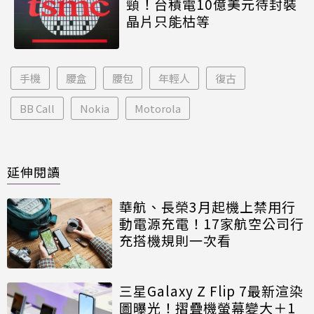
頸！台積電10億美元待封裝
晶片只能枯等
手機
腰盒
腰包
年輕人
復古
BB Call
Nokia
Motorola
延伸閱讀
華航、長榮3月起機上禁用行
動電源充電！17家航空公司行
充搭機規則一次看
三星Galaxy Z Flip 7最新渲染
圖曝光！摺疊機螢幕變大＋1