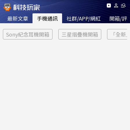
最新文章
手機通訊
社群/APP/網紅
開箱/評
Sony紀念耳機開箱
三星摺疊機開箱
「全新