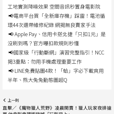
工地實測降噪效果 空間音訊秒置身電影院
📢電商平台買「全新庫存機」踩雷！電池循
環44次還帶維修紀錄 網揭無良賣家手法
📢 Apple Pay、信用卡搭北捷「只扣1元」是
沒刷到嗎？官方曝扣款規則秒懂
📢國家級「行動斷網」演習完整指引！NCC
揭3重點：勿用手機處理重要工作
📢 LINE免費貼圖4款！「蛤」字必下載爽用
半年、熊大兔兔動態圖超Q
上一則
直擊／《魔物獵人荒野》凌晨開賣！獵人玩家夜排搶