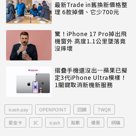
最新Trade in舊換新價格整
理 6款掉價、它少700元
驚！iPhone 17 Pro掉出飛
機窗外 高度1.1公里墜落竟
沒摔壞
摺疊手機還沒出…蘋果已擬
定3代iPhone Ultra模樣！
1關鍵取消新機新服務
icash pay
OPENPOINT
回饋
TWQR
愛金卡
3C
icash
點數
優惠
網購