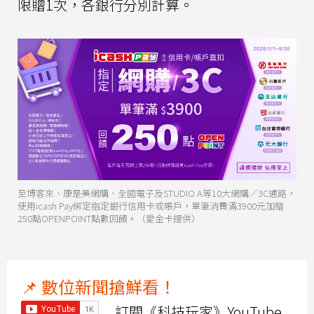
限贈1次，各銀行分別計算。
至博客來、康是美網購、全國電子及STUDIO A等10大網購／3C通路，
使用icash Pay綁定指定銀行信用卡或帳戶，單筆消費滿3900元加贈
250點OPENPOINT點數回饋。（愛金卡提供）
📌 數位新聞搶鮮看！
訂閱《科技玩家》YouTube