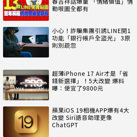
春吉祥話爆量 「情緒價值」情
勒哏圖全都有
小心！詐騙集團引誘LINE開1
功能「銀行帳戶全盜光」 3原
則別疏忽
超薄iPhone 17 Air才是「省
錢新選擇」！5大改變 爆料
曝：便宜了9800元
蘋果iOS 19相機APP爆有4大
改變 Siri語音助理更像
ChatGPT