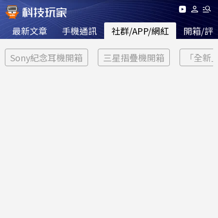
最新文章
手機通訊
社群/APP/網紅
開箱/評
Sony紀念耳機開箱
三星摺疊機開箱
「全新